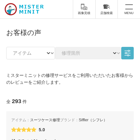
画像見積
店舗検索
MENU
トップ
お客様の声
ミスターミニットについて
修理サービス・料金
スーツケース修理
靴修理
ミスターミニットの修理サービスをご利用いただいたお客様から
のレビューをご紹介します。
スニーカー修理
靴磨き
カバンの修理
時計修理・電池交換
293
全
件
傘修理
合鍵の作製
アイテム：
スーツケース修理
ブランド：
Siffler（シフレ）
印鑑・はんこの作製
ダビング
5.0