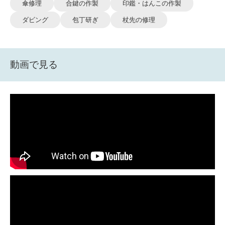
傘修理
合鍵の作製
印鑑・はんこの作製
ダビング
包丁研ぎ
杖先の修理
動画で見る