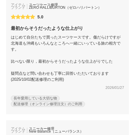
アイテム：
スーツケース修理
ブランド：
ZERO HALLIBURTON（ゼロハリバートン）
5.0
最初からそうだったような仕上がり
はじめて自分たちで買ったスーツケースです。傷だらけですが
北海道も沖縄もいろんなところへ一緒にいっている旅の相方で
す。
比べない限り，最初からそうだったような仕上がりでした
疑問点など問い合わせも丁寧に回答いただいております
(2025/10/02配送修理のご利用)
2026/01/27
長年愛用している大切な物
配送修理（オンライン修理注文）のご利用
アイテム：
スニーカー修理
ブランド：
New Balance（ニューバランス）