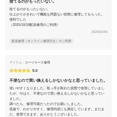
包丁研ぎ
捨てるのがもったいない。
杖先の修理
捨てるのがもったいない。
店舗を探す
仕上がりがきれいで機能も問題ない状態に修理してもらった。
便利でした
（2025/10/24配送修理のご利用）
オンライン修理見積もりサービス（配送修理）
2026/02/04
よくあるご質問
配送修理（オンライン修理注文）のご利用
お問い合わせ
アイテム：
スーツケース修理
採用情報
5.0
不便なので買い換えるしかないかなと思っていました。
使いやすくなりました。取っ手が取れた状態で使用していまし
CLOSE
たが、やはり、不便なので買い換えるしかないかなと思ってい
ました。
調べたら、修理可能だったのでお願いしました。
迅速で、わかりやすく、修理内容にも満足しています。まだま
だ、使用できます。ありがとうございました。