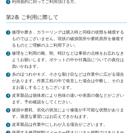
包丁研ぎ
杖先の修理
利用規約に則ってご利用頂ける方。
店舗を探す
第2条 ご利用に際して
オンライン修理見積もりサービス（配送修理）
修理や磨き、カラーリングは購入時と同様の状態を補償する
ものではございません。現状の破損箇所や磨耗箇所を修復す
よくあるご質問
るものとご理解の上ご利用下さい。
修理をご利用の靴、鞄、時計などは事前の点検をお忘れなき
お問い合わせ
ようお願いします。ポケットの中や付属品についての責任は
負いかねます。
採用情報
糸のほつれやキズ、小さな裂け目などは作業中に広がる場合
があります。作業工程の中で発見した場合は中断し、そのま
まお返しすることもございます。
皮革製品は個体差により色味の違いや表面の傷などがござい
CLOSE
ます。予め確認をしてください。
破損や磨耗、劣化の状況により修復が不可能な状態がありま
す。過度な要望にはお応えできかねます。
皮革製品は作業中にしわが入る場合がございます。
使用する修理材料はメーカー様オリジナル材料ではありませ