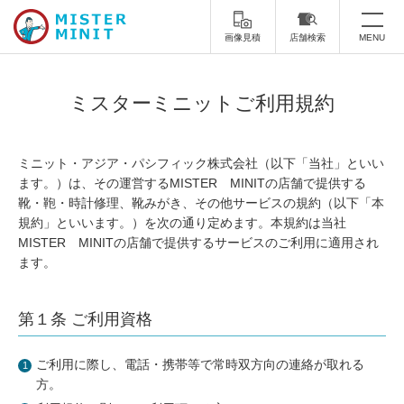
画像見積
店舗検索
MENU
トップ
ミスターミニットご利用規約
ミスターミニットについて
ミニット・アジア・パシフィック株式会社（以下「当社」といい
修理サービス・料金
ます。）は、その運営するMISTER MINITの店舗で提供する
靴・鞄・時計修理、靴みがき、その他サービスの規約（以下「本
スーツケース修理
靴修理
規約」といいます。）を次の通り定めます。本規約は当社
MISTER MINITの店舗で提供するサービスのご利用に適用され
スニーカー修理
靴磨き
ます。
カバンの修理
時計修理・電池交換
第１条 ご利用資格
傘修理
合鍵の作製
ご利用に際し、電話・携帯等で常時双方向の連絡が取れる
印鑑・はんこの作製
ダビング
方。