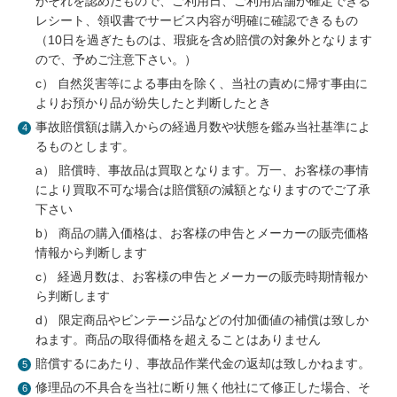
がそれを認めたもので、ご利用日、ご利用店舗が確定できる
レシート、領収書でサービス内容が明確に確認できるもの
（10日を過ぎたものは、瑕疵を含め賠償の対象外となります
ので、予めご注意下さい。）
c） 自然災害等による事由を除く、当社の責めに帰す事由に
よりお預かり品が紛失したと判断したとき
事故賠償額は購入からの経過月数や状態を鑑み当社基準によ
るものとします。
a） 賠償時、事故品は買取となります。万一、お客様の事情
により買取不可な場合は賠償額の減額となりますのでご了承
下さい
b） 商品の購入価格は、お客様の申告とメーカーの販売価格
情報から判断します
c） 経過月数は、お客様の申告とメーカーの販売時期情報か
ら判断します
d） 限定商品やビンテージ品などの付加価値の補償は致しか
ねます。商品の取得価格を超えることはありません
賠償するにあたり、事故品作業代金の返却は致しかねます。
修理品の不具合を当社に断り無く他社にて修正した場合、そ