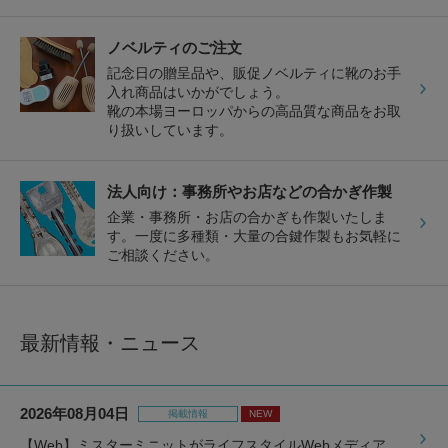
ノベルティのご注文
記念日の贈呈品や、販促ノベルティに靴のお手
入れ商品はいかがでしょう。
靴の本場ヨーロッパからの高品質な商品をお取
り扱いしています。
法人向け：事務所やお店などの合かぎ作製
企業・事務所・お店の合かぎも作製いたしま
す。一度に多種類・大量の合鍵作製もお気軽に
ご相談ください。
最新情報・ニュース
2026年08月04日
掲載情報
NEW
【Web】ミスターミニットがライフスタイルWebメディア