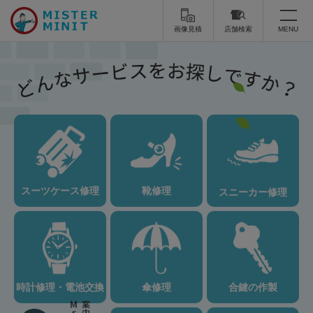
画像見積
店舗検索
MENU
トップ
ミスターミニットについて
修理サービス・料金
スーツケース修理
靴修理
スーツケース修理
靴修理
スニーカー修理
スニーカー修理
靴磨き
カバンの修理
時計修理・電池交換
傘修理
合鍵の作製
印鑑・はんこの作製
ダビング
時計修理・電池交換
傘修理
合鍵の作製