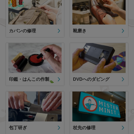
カバンの修理
靴磨き
印鑑・はんこの作製
DVDへのダビング
包丁研ぎ
杖先の修理