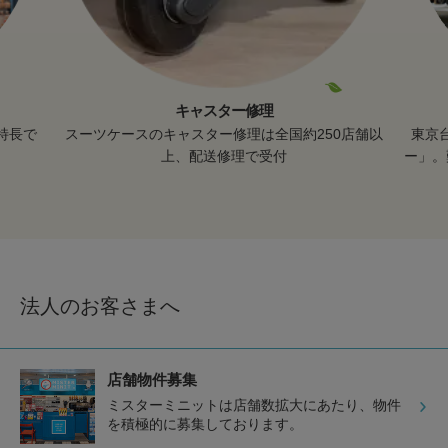
キャスター修理
特長で
スーツケースのキャスター修理は全国約250店舗以
東京
上、配送修理で受付
ー」。
法人のお客さまへ
店舗物件募集
ミスターミニットは店舗数拡大にあたり、物件
を積極的に募集しております。