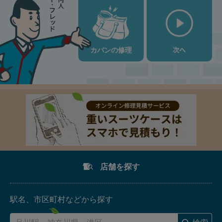
包丁研ぎ
杖先の修理
店舗を探す
オンライン修理見積もりサービス（配送修理）
カバンの修理
よくあるご質問
お問い合わせ
採用情報
店舗を探す
CLOSE
駅名、市区町村
などから探す