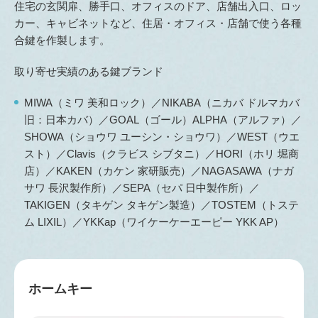
住宅の玄関扉、勝手口、オフィスのドア、店舗出入口、ロッ
カー、キャビネットなど、住居・オフィス・店舗で使う各種
合鍵を作製します。
取り寄せ実績のある鍵ブランド
MIWA（ミワ 美和ロック）／NIKABA（ニカバ ドルマカバ
旧：日本カバ）／GOAL（ゴール）ALPHA（アルファ）／
SHOWA（ショウワ ユーシン・ショウワ）／WEST（ウエ
スト）／Clavis（クラビス シブタニ）／HORI（ホリ 堀商
店）／KAKEN（カケン 家研販売）／NAGASAWA（ナガ
サワ 長沢製作所）／SEPA（セパ 日中製作所）／
TAKIGEN（タキゲン タキゲン製造）／TOSTEM（トステ
ム LIXIL）／YKKap（ワイケーケーエーピー YKK AP）
ホームキー