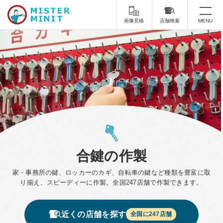
画像見積
店舗検索
MENU
トップ
ミスターミニットについて
修理サービス・料金
スーツケース修理
靴修理
スニーカー修理
靴磨き
合鍵の作製
カバンの修理
時計修理・電池交換
家・事務所の鍵、ロッカーのカギ、自転車の鍵など種類を豊富に取
傘修理
合鍵の作製
り揃え、スピーディーに作製。全国
247
店舗で作製できます。
印鑑・はんこの作製
ダビング
近くの店舗を探す
全国に
247
店舗