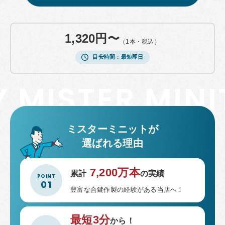
包丁研ぎ
杖先の修理
店舗を探す
1,320円〜
（1本・税込）
オンライン修理見積もりサービス（配送修理）
目安時間
最短即日
よくあるご質問
お問い合わせ
採用情報
ミスターミニットが
選ばれる理由
CLOSE
7,200万本
累計
の実績
豊富な合鍵作製の経験がある当店へ！
最短3分
から！