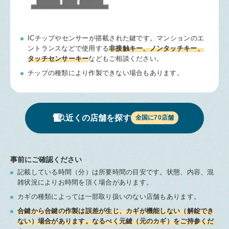
ICチップやセンサーが搭載された鍵です。
マンションのエ
ントランスなどで使用する
非接触キー、ノンタッチキー、
タッチセンサーキー
などもご相談ください。
チップの種類により作製できない場合もあります。
近くの店舗を探す
全国に
70
店舗
事前にご確認ください
記載している時間（分）は所要時間の目安です。状態、内容、混
雑状況によりお時間を頂く場合があります。
カギの種類によっては一部取り扱いのない店舗もあります。
合鍵から合鍵の作製は誤差が生じ、カギが機能しない（解錠でき
ない）場合があります。なるべく元鍵（元のカギ）をご持参くだ