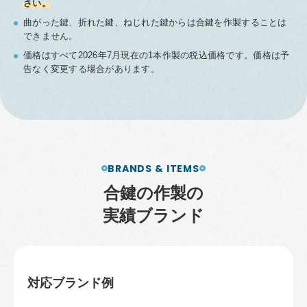
さい。
曲がった鍵、折れた鍵、ねじれた鍵からは合鍵を作製することは
できません。
価格はすべて2026年7月現在の1本作製の税込価格です。価格は予
告なく変更する場合があります。
BRANDS & ITEMS
合
鍵
の
作
製
の
実
績
ブ
ラ
ン
ド
対応ブランド例