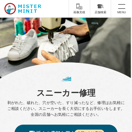
画像見積
店舗検索
MENU
トップ
ミスターミニットについて
修理サービス・料金
スーツケース修理
靴修理
スニーカー修理
靴磨き
スニーカー修理
カバンの修理
時計修理・電池交換
剥がれた、破れた、穴が空いた、すり減ったなど、修理はお気軽に
傘修理
合鍵の作製
ご相談ください。スニーカーを長く大切にするお手伝いをします。
全国の店舗へお気軽にご相談ください。
印鑑・はんこの作製
ダビング