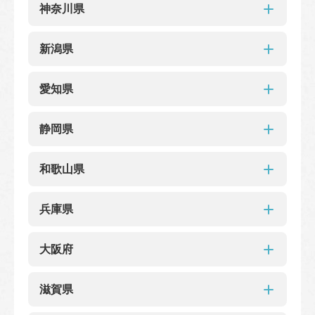
東京多摩地域
神奈川県
国分寺マルイ
小田急 OX狛江
コラル三鷹
神奈川県
イトーヨーカドー昭島
新潟県
ひばりヶ丘パルコ
京王聖蹟桜ヶ丘ショッピングセンター
ウィング久里浜
横須賀モアーズシティ店
横浜高島屋
小田急百貨店町田店
キラリナ京王吉祥寺店
新潟県
そごう横浜
愛知県
イオン東神奈川
東急百貨店日吉店
東急百貨店吉祥寺店
伊勢丹立川
グランデュオ立川
港北東急ショッピングセンター
セレオ八王子店
ぷらりと京王府中店
新潟伊勢丹アネックス店
東急百貨店たまプラーザ店
エトモ市が尾店
愛知県
小田急町田駅北口店
ココリア多摩センター店
静岡県
青葉台東急スクエア
京急ストア鶴見西
nonowa武蔵小金井店
LICOPA東大和店
小田原ダイナシティ ウエスト
JRゲートタワー店
ミュープラット金山店
静岡県
グランツリー武蔵小杉店
マルイファミリー溝口
セントラルパーク
和歌山県
名古屋栄三越
星ヶ丘三越
エトモ中央林間店
小田急百貨店ふじさわ店
プライムツリー赤池店
リーフウォーク稲沢店
静岡伊勢丹
松坂屋静岡
浜松駅ビル メイワン
ドン・キホーテ二俣川店
ヨドバシ横浜店
JR川崎駅店
サカエチカ店
イチ＊ビル店
ヨリマチFUSHIMI店
和歌山県
兵庫県
NEWoMan横浜店（ニュウマン横浜）
小田急新百合ヶ丘駅店
マルエツ武蔵小杉駅前店
近鉄百貨店和歌山店
ウィング上大岡店
京急百貨店上大岡店
兵庫県
大阪府
グランシップ大船店
コーナン川崎小田栄店
イオン加古川
大丸神戸
神戸ハーバーランドumie店
西武東戸塚S.C.店
本厚木ミロードイースト店
大阪府
神戸阪急店（旧そごう神戸）
滋賀県
御影クラッセ
イオン天王町店
JR新横浜駅店
ラスカ平塚店
阪急西宮ガーデンズ
あまがさき阪神
ピオレ姫路店
高槻阪急スクエア店（旧 西武高槻）
泉北高島屋