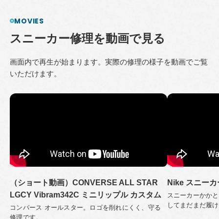
MOVIES
ス
ニ
ー
カ
ー
修
理
を
動
画
で
見
る
画面内で再生が始まります。実際の修理の様子を動画でご覧
いただけます。
（ショート動画）CONVERSE ALL STAR
Nike スニ
LGCY Vibram342C ミニリップル カスタム
スニーカーかかと
してまだまだ履け
コンバース オールスター。ロゴを削れにくく、守る
修理です。