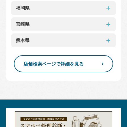
長崎浜屋
鹿児島県
福岡県
山形屋鹿児島
福岡県
宮崎県
岩田屋久留米
ラシック福岡天神
天神地下街店
宮崎県
岩田屋本店
熊本県
大丸 福岡天神店
えきマチ1丁目姪浜店
アミュプラザ小倉
井筒屋小倉
ヨドバシ博多店
宮崎山形屋
ナフコ春日フォレストシティ店
熊本県
ウエストコート姪浜店
地下鉄博多駅店
店舗検索ページで詳細を見る
木の葉モール橋本店
鶴屋百貨店 熊本