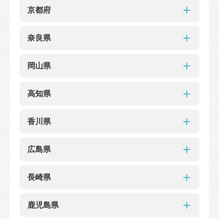
エビスタ西宮店
つかしん店
ピオレ明石店
滋賀県
阪神梅田本店
京都府
新大阪阪急ビル
京阪モール
大阪高島屋
明石ビブレ店
大丸心斎橋店
近鉄百貨店上本町店
天王寺ミオ
近鉄百貨店草津
フォレオ大津一里山
あべのハルカス 近鉄本店
京阪百貨店くずはモール
京都府
奈良県
京阪シティモール店
セブンパーク天美店
OsakaMetro四つ橋線西梅田駅店
高島屋京都店
大丸京都
イオンモール北大路
奈良県
イオンタウン茨木太田店
枚方モール店
ゼスト御池店
岡山県
洛西高島屋
ジェイアール京都伊勢丹店
ディアモール大阪店
アリオ鳳店
せんちゅうパル店
近鉄百貨店橿原店
近鉄生駒店
近鉄百貨店奈良
岡山県
高知県
岡山・天満屋
高知県
香川県
高知大丸
香川県
広島県
高松三越
広島県
長崎県
そごう広島店
福屋八丁堀本店
福屋広島駅前
長崎県
ゆめタウン広島
鹿児島県
ポートプラザ・天満屋
ゆめタウン廿日市店
フジグラン広島店
ラクア緑井