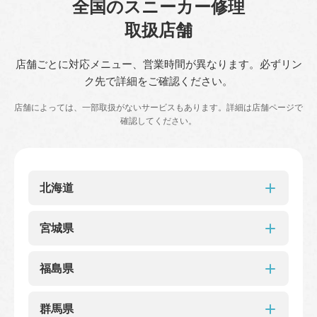
全
国
の
ス
ニ
ー
カ
ー
修
理
取
扱
店
舗
店舗ごとに対応メニュー、営業時間が異なります。必ずリン
ク先で詳細をご確認ください。
店舗によっては、一部取扱がないサービスもあります。詳細は店舗ページで
確認してください。
北海道
北海道
宮城県
東急百貨店さっぽろ店
大丸札幌店
札幌アピア
宮城県
札幌三越
福島県
丸井今井札幌
マルヤマクラス店
ポールタウン店
仙台三越
藤崎
福島県
群馬県