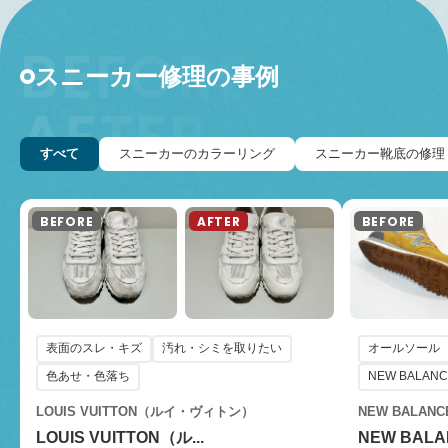
スニーカー修理の事例
すべて
スニーカーのカラーリング
スニーカー靴底の修理
表面のスレ・キズ
汚れ・シミを取りたい
オールソール
色あせ・色落ち
NEW BALA
LOUIS VUITTON（ルイ・ヴィトン）
NEW BALA
LOUIS VUITTON（ル...
NEW BALA