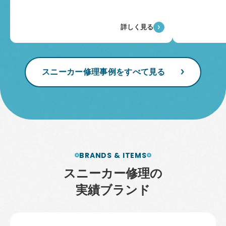
詳しく見る
スニーカー修理事例をすべて見る
BRANDS & ITEMS
ス
ニ
ー
カ
ー
修
理
の
実
績
ブ
ラ
ン
ド