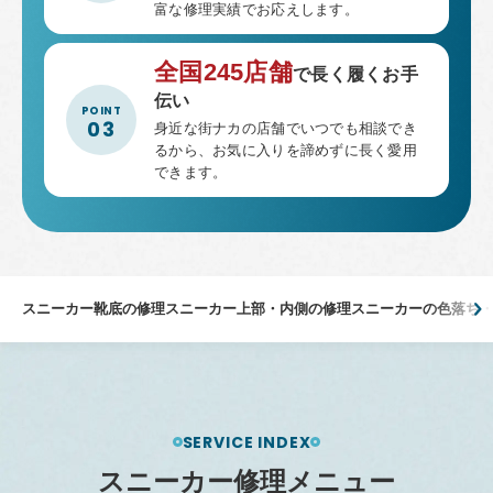
富な修理実績でお応えします。
全国245店舗
で長く履くお手
伝い
身近な街ナカの店舗でいつでも相談でき
るから、お気に入りを諦めずに長く愛用
できます。
スニーカー靴底の修理
スニーカー上部・内側の修理
スニーカーの色落ち
SERVICE INDEX
ス
ニ
ー
カ
ー
修
理
メ
ニ
ュ
ー