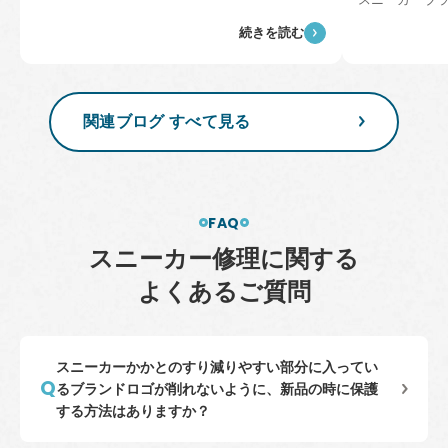
続きを読む
関連ブログ すべて見る
FAQ
ス
ニ
ー
カ
ー
修
理
に
関
す
る
よ
く
あ
る
ご
質
問
スニーカーかかとのすり減りやすい部分に入ってい
るブランドロゴが削れないように、新品の時に保護
する方法はありますか？