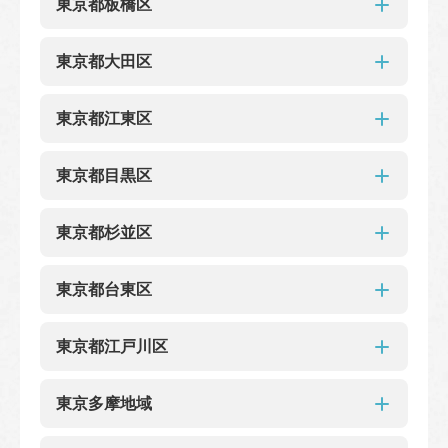
東京都板橋区
錦糸町マルイ
東京都板橋区
東京都大田区
成増
東京都大田区
東京都江東区
グランデュオ蒲田
JR大森駅西口店
蒲田駅店
東京都江東区
東京都目黒区
アトレ亀戸店
東京都目黒区
東京都杉並区
エトモ祐天寺店
イオンスタイル碑文谷
東京都杉並区
東京都台東区
ルミネ荻窪
荻窪タウンセブン
JR高円寺駅北口前店
東京都台東区
東京都江戸川区
JR御徒町店
上野マルイ
松屋浅草
東京都江戸川区
東京多摩地域
シャポー小岩店
メトロセンター西葛西店