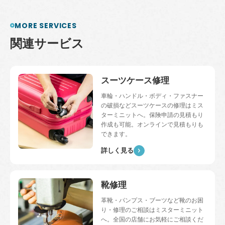
MORE SERVICES
関
連
サ
ー
ビ
ス
スーツケース修理
車輪・ハンドル・ボディ・ファスナー
の破損などスーツケースの修理はミス
ターミニットへ。保険申請の見積もり
作成も可能。オンラインで見積もりも
できます。
詳しく見る
靴修理
革靴・パンプス・ブーツなど靴のお困
り・修理のご相談はミスターミニット
へ。全国の店舗にお気軽にご相談くだ