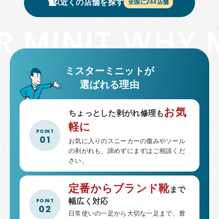
包丁研ぎ
杖先の修理
近くの店舗を探す
全国に
244
店舗
店舗を探す
オンライン修理見積もりサービス（配送修理）
ミスターミニットが
よくあるご質問
選ばれる理由
お問い合わせ
お気
ちょっとした剥がれ修理も
採用情報
軽に
お気に入りのスニーカーの傷みやソール
の剥がれも、諦めずにまずはご相談くだ
さい。
CLOSE
定番からブランド靴
まで
幅広く対応
日常使いの一足から大切な一足まで、豊