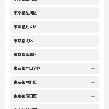
東京メトロ新宿東口店
西武新宿ぺぺ店
東京メトロ 明治神宮前
渋谷明治通り店
アトレ恵比寿
東京都豊島区
京王井の頭線渋谷駅店
東京都品川区
新宿高島屋
クイーンズ伊勢丹笹塚
東京メトロ 渋谷中央口
アトレヴィ大塚店
恵比寿ガーデンプレイス店
東京都品川区
EQUiA池袋店（旧 東武池袋駅北口店）
東京都足立区
東武百貨店池袋店
JR池袋駅 東口
阪急大井町ガーデン店
都営地下鉄 五反田
池袋メトロポリタン口店
池袋東武ホープセンター店
東京都足立区
大崎ニューシティ
東京都北区
アトレ品川
JR巣鴨駅前店
東京メトロ丸ノ内線池袋店
ルミネ北千住
東京都北区
東京都葛飾区
イトーヨーカドー赤羽
アトレヴィ田端店
東京都葛飾区
東京都世田谷区
シャポー新小岩店
東京都世田谷区
東京都中野区
玉川高島屋
下北沢店
用賀駅店
東京都中野区
東京都墨田区
中野坂上パオ
東京都墨田区