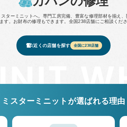
カバンの修理
ミスターミニットへ。専門工房完備、豊富な修理部材を揃え、
ます。お財布の修理もできます。全国
238
店舗にご相談くだ
近くの店舗を探す
全国に
238
店舗
ミスターミニットが
選ばれる理由