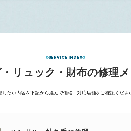
SERVICE INDEX
グ
・
リ
ュ
ッ
ク
・
財
布
の
修
理
メ
理したい内容を下記から選んで価格・対応店舗をご確認くださ