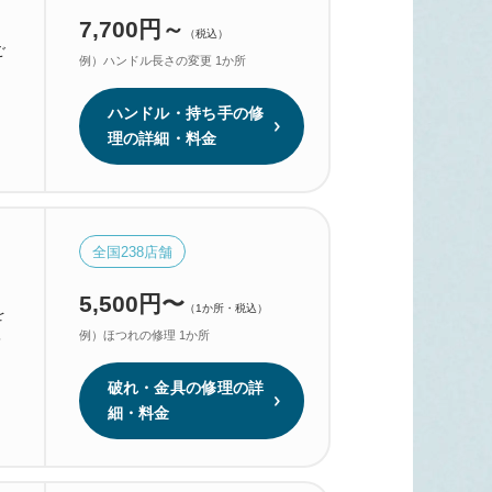
7,700円～
（税込）
ご
例）ハンドル長さの変更 1か所
ハンドル・持ち手の修
理の詳細・料金
全国
238
店舗
5,500円〜
（1か所・税込）
を
5
例）ほつれの修理 1か所
破れ・金具の修理の詳
細・料金