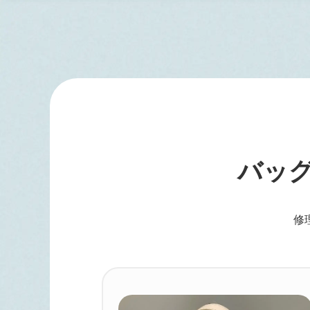
バ
ッ
修