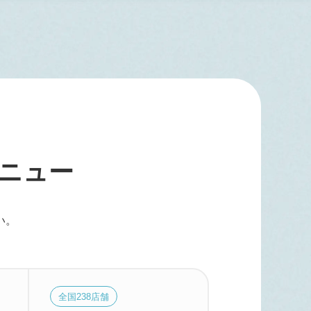
ニ
ュ
ー
い。
全国
238
店舗