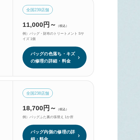
全国
239
店舗
11,000円～
（税込）
例）バッグ・財布のトリートメント Sサ
イズ 1個
。
バッグの色落ち・キズ
の修理の詳細・料金
全国
238
店舗
18,700円～
（税込）
例）バッグふた裏の張替え 1か所
バッグ内側の修理の詳
細・料金