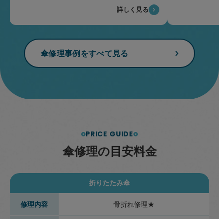
詳しく見る
傘修理事例をすべて見る
PRICE GUIDE
傘
修
理
の
目
安
料
金
折りたたみ傘
修理内容
骨折れ修理★