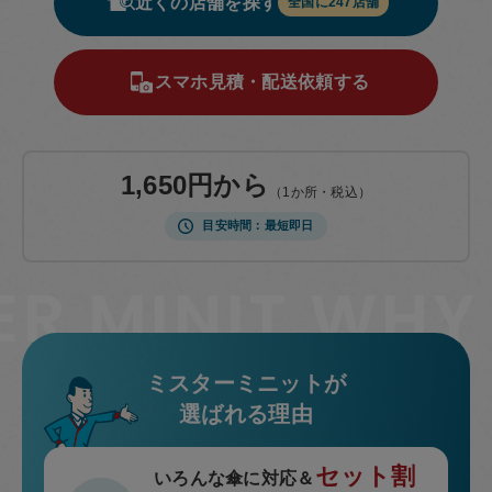
近くの店舗を探す
全国に
247
店舗
包丁研ぎ
杖先の修理
店舗を探す
スマホ見積・配送依頼する
オンライン修理見積もりサービス（配送修理）
よくあるご質問
1,650円から
（1か所・税込）
お問い合わせ
目安時間
最短即日
採用情報
CLOSE
ミスターミニットが
選ばれる理由
セット割
いろんな傘に対応＆