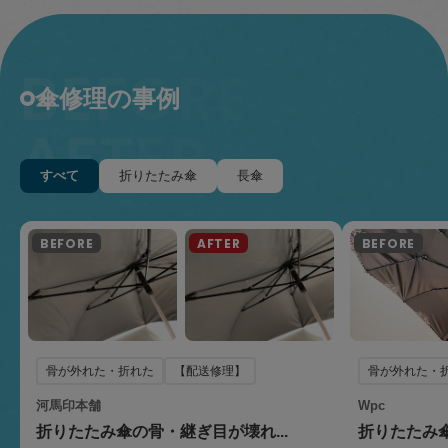
傘修理の事例
すべて
折りたたみ傘
長傘
骨が外れた・
骨が外れた・折れた
【配送修理】
Wpc
河馬印本舗
折りたたみ傘
折りたたみ傘の骨・継ぎ目が壊れ...