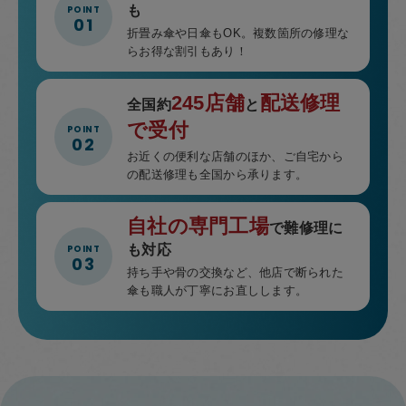
も
折畳み傘や日傘もOK。複数箇所の修理な
らお得な割引もあり！
245店舗
配送修理
全国約
と
で受付
お近くの便利な店舗のほか、ご自宅から
の配送修理も全国から承ります。
自社の専門工場
で難修理に
も対応
持ち手や骨の交換など、他店で断られた
傘も職人が丁寧にお直しします。