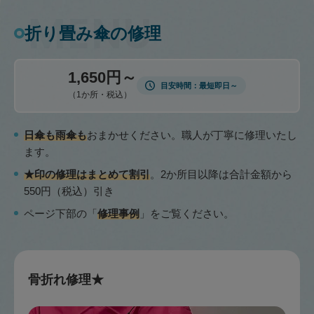
折り畳み傘の修理
1,650円～
目安時間
最短即日～
（1か所・税込）
日傘も雨傘も
おまかせください。職人が丁寧に修理いたし
ます。
★印の修理はまとめて割引
。2か所目以降は合計金額から
550円（税込）引き
ページ下部の「
修理事例
」をご覧ください。
骨折れ修理★