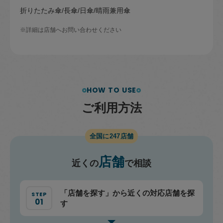
折りたたみ傘
長傘
日傘
晴雨兼用傘
※詳細は店舗へお問い合わせください
HOW TO USE
ご
利
用
方
法
全国に
247
店舗
店舗
近くの
で相談
「店舗を探す」から
近くの対応店舗を探
す