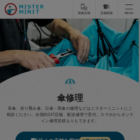
画像見積
店舗検索
MENU
トップ
ミスターミニットについて
修理サービス・料金
スーツケース修理
靴修理
スニーカー修理
靴磨き
傘修理
カバンの修理
時計修理・電池交換
長傘、折り畳み傘、日傘・雨傘の修理などはミスターミニットにご
傘修理
合鍵の作製
相談ください。全国約
247
店舗、配送修理で受付。スマホからオンラ
イン修理見積もりもできます。
印鑑・はんこの作製
ダビング