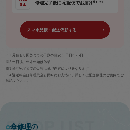
※3 ※4
修理完了後に 宅配便でお届け
スマホ見積・配送依頼する
※1 見積もり回答までの日数の目安： 平日3～5日
※2 土日祝、年末年始は休業
※3 修理完了までの日数は修理内容により異なります
※4 返送料金は修理代金と同時にお支払い。詳しくは配送修理のご案内でご
確認ください。
傘修理の