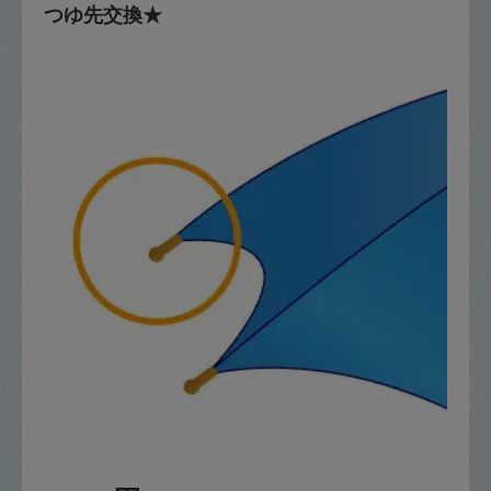
つゆ先交換★