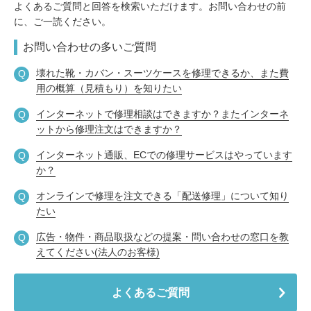
包丁研ぎ
杖先の修理
よくあるご質問と回答を検索いただけます。お問い合わせの前
に、ご一読ください。
店舗を探す
お問い合わせの多いご質問
オンライン修理見積もりサービス（配送修理）
壊れた靴・カバン・スーツケースを修理できるか、また費
用の概算（見積もり）を知りたい
よくあるご質問
インターネットで修理相談はできますか？またインターネ
ットから修理注文はできますか？
お問い合わせ
インターネット通販、ECでの修理サービスはやっています
か？
採用情報
オンラインで修理を注文できる「配送修理」について知り
たい
CLOSE
広告・物件・商品取扱などの提案・問い合わせの窓口を教
えてください(法人のお客様)
よくあるご質問