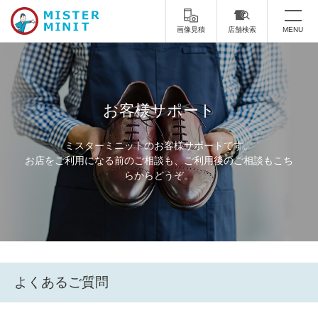
画像見積
店舗検索
MENU
トップ
ミスターミニットについて
お客様サポート
修理サービス・料金
ミスターミニットのお客様サポートです。
お店をご利用になる前のご相談も、ご利用後のご相談もこち
スーツケース修理
靴修理
らからどうぞ。
スニーカー修理
靴磨き
カバンの修理
時計修理・電池交換
傘修理
合鍵の作製
よくあるご質問
印鑑・はんこの作製
ダビング