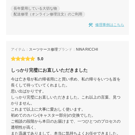
長年愛用している大切な物
配送修理（オンライン修理注文）のご利用
修理事例はこちら
アイテム：
スーツケース修理
ブランド：
NINA RICCHI
5.0
しっかり完璧にお直しいただきました
今は亡き母が私の帰省用にと買い求め、私の帰りをいつも首を
長くして待っていてくれました。
思い出ばかりです。
しっかり完璧にお直しいただきました。これ以上の言葉、見つ
かりません。
これまで以上に大事に愛おしく使います。
初めてのカバン(キャスター部分)の交換でした。
ご相談の段階から本日のお届けまで、一つひとつのプロセスの
透明性が高く、
また迅速でありまして、本当に気持ちよくお任せできました。