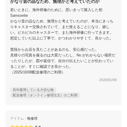
包丁研ぎ
かなり昔の品なため、無理かと考えていたのが
杖先の修理
若いときに、海外研修のために、思いきって購入した初
店舗を探す
Samsonite
かなり昔の品なため、無理かと考えていたのが、本当にきっち
りキャスター交換されていて、まだ使えることになり、嬉し
オンライン修理見積もりサービス（配送修理）
い。ピカピカのキャスターで、また海外研修に行ってきます。
想定していた以上に丁寧で、かつわかりやすくて、良かった。
よくあるご質問
普段からお店を見たことがあるのも、安心感だった。
見積りの写真を撮るのは大変だったし、No.がわからない場所だ
お問い合わせ
ったりしたが、図や返信で、自分の伝えたいことが伝わってい
ることが、すぐに確認でき良かった。
採用情報
（2025/10/08配送修理のご利用）
2026/01/06
長年愛用している大切な物
配送修理（オンライン修理注文）のご利用
CLOSE
アイテム：
靴修理