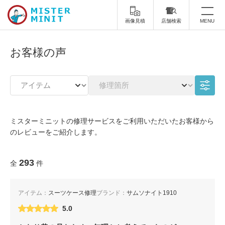
画像見積
店舗検索
MENU
トップ
お客様の声
ミスターミニットについて
修理サービス・料金
スーツケース修理
靴修理
ミスターミニットの修理サービスをご利用いただいたお客様から
のレビューをご紹介します。
スニーカー修理
靴磨き
カバンの修理
時計修理・電池交換
293
全
件
傘修理
合鍵の作製
アイテム：
スーツケース修理
ブランド：
サムソナイト1910
印鑑・はんこの作製
ダビング
5.0