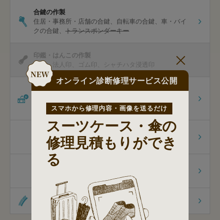
合鍵の作製
住居・事務所・店舗の合鍵
自転車の合鍵
車・バイ
クの合鍵
トランスポンダーキー
印鑑・はんこの作製
認印
法人印
ゴム印
シャチハタ浸透印
オンライン診断修理サービス公開
ダビング
ビデオテープのダビング
8mmのダビング
[オプショ
ン]スマホ保存
スマホから修理内容・画像を送るだけ
スーツケース・傘の
包丁研ぎ
修理見積もりができ
家庭用包丁
る
杖先の修理
杖先の修理
杖の販売
オリジナル商品