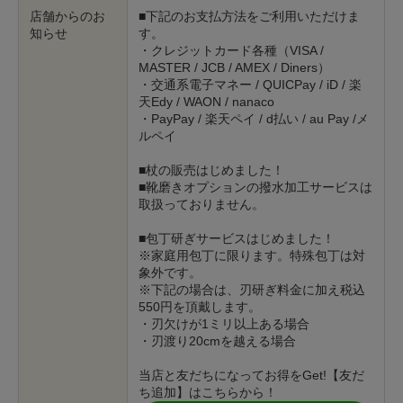
店舗からのお
■下記のお支払方法をご利用いただけま
知らせ
す。
・クレジットカード各種（VISA /
MASTER / JCB / AMEX / Diners）
・交通系電子マネー / QUICPay / iD / 楽
天Edy / WAON / nanaco
・PayPay / 楽天ペイ / d払い / au Pay /メ
ルペイ
■杖の販売はじめました！
■靴磨きオプションの撥水加工サービスは
取扱っておりません。
■包丁研ぎサービスはじめました！
※家庭用包丁に限ります。特殊包丁は対
象外です。
※下記の場合は、刃研ぎ料金に加え税込
550円を頂戴します。
・刃欠けが1ミリ以上ある場合
・刃渡り20cmを越える場合
当店と友だちになってお得をGet!【友だ
ち追加】はこちらから！