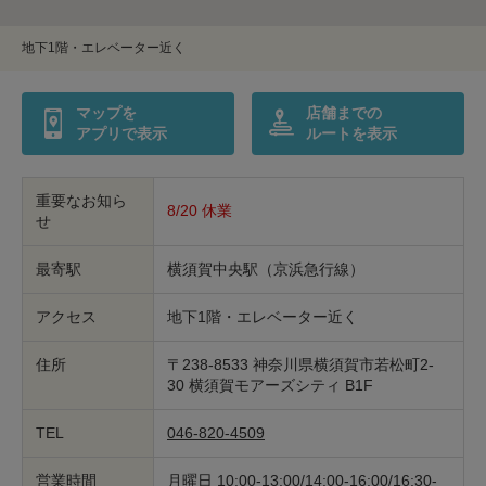
印鑑・はんこの作製
ダビング
地下1階・エレベーター近く
包丁研ぎ
杖先の修理
マップを
店舗までの
店舗を探す
アプリで表示
ルートを表示
オンライン修理見積もりサービス（配送修理）
重要なお知ら
8/20 休業
せ
よくあるご質問
最寄駅
横須賀中央駅（京浜急行線）
お問い合わせ
アクセス
地下1階・エレベーター近く
採用情報
住所
〒238-8533 神奈川県横須賀市若松町2-
30 横須賀モアーズシティ B1F
TEL
046-820-4509
CLOSE
営業時間
月曜日 10:00-13:00/14:00-16:00/16:30-