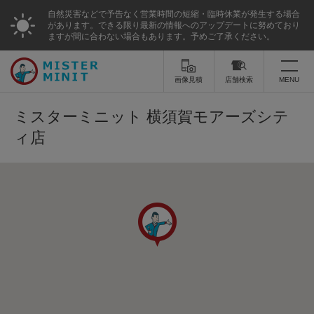
自然災害などで予告なく営業時間の短縮・臨時休業が発生する場合
があります。できる限り最新の情報へのアップデートに努めており
ますが間に合わない場合もあります。予めご了承ください。
画像見積
店舗検索
MENU
トップ
ミスターミニット 横須賀モアーズシテ
ィ店
ミスターミニットについて
修理サービス・料金
スーツケース修理
靴修理
スニーカー修理
靴磨き
カバンの修理
時計修理・電池交換
傘修理
合鍵の作製