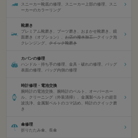
スニーカー靴底の修理
スニーカー上部の修理
スニ
ーカーのカラーリング
靴磨き
プレミアム靴磨き
ブーツ磨き
おまかせ靴磨き
鏡
面磨き（オプション）
お店の撥水加工
クイック泡
クレンジング
クイック靴磨き
カバンの修理
ハンドル・持ち手の修理
金具・破れの修理
バッグ
表面の修理
バッグ内側の修理
時計修理・電池交換
腕時計の電池交換
腕時計のベルト
オーバーホー
ル
クリーニング（外装清掃）
金属製ベルトの超音
波洗浄
金属製ベルトのコマ詰め
時計のクイック磨
き
傘修理
折りたたみ傘
長傘