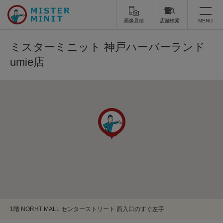
画像見積
店舗検索
MENU
トップ
ミスターミニット 神戸ハーバーランド
umie店
ミスターミニットについて
修理サービス・料金
スーツケース修理
靴修理
スニーカー修理
靴磨き
カバンの修理
時計修理・電池交換
傘修理
合鍵の作製
印鑑・はんこの作製
ダビング
1階 NORHT MALL センターストリート 西入口のすぐ左手