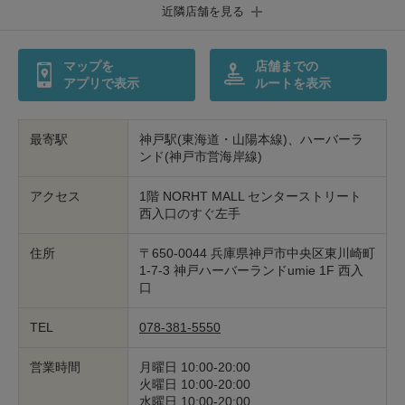
包丁研ぎ
杖先の修理
近隣店舗を見る
店舗を探す
マップを
店舗までの
アプリで表示
ルートを表示
オンライン修理見積もりサービス（配送修理）
よくあるご質問
最寄駅
神戸駅(東海道・山陽本線)、ハーバーラ
ンド(神戸市営海岸線)
お問い合わせ
アクセス
1階 NORHT MALL センターストリート
西入口のすぐ左手
採用情報
住所
〒650-0044 兵庫県神戸市中央区東川崎町
1-7-3 神戸ハーバーランドumie 1F 西入
口
CLOSE
TEL
078-381-5550
営業時間
月曜日 10:00-20:00
火曜日 10:00-20:00
水曜日 10:00-20:00