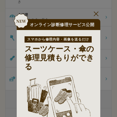
き
傘修理
折りたたみ傘
長傘
オンライン診断修理サービス公開
合鍵の作製
住居・事務所・店舗の合鍵
自転車の合鍵
車・バイ
スマホから修理内容・画像を送るだけ
クの合鍵
トランスポンダーキー
スーツケース・傘の
修理見積もりができ
印鑑・はんこの作製
認印
法人印
ゴム印
シャチハタ浸透印
る
ダビング
ビデオテープのダビング
8mmのダビング
[オプショ
ン]スマホ保存
包丁研ぎ
家庭用包丁
杖先の修理