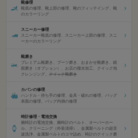
靴修理
靴底の修理
靴上部の修理
靴のフィッテイング
靴
のカラーリング
スニーカー修理
スニーカー靴底の修理
スニーカー上部の修理
スニ
ーカーのカラーリング
靴磨き
プレミアム靴磨き
ブーツ磨き
おまかせ靴磨き
鏡
面磨き（オプション）
お店の撥水加工
クイック泡
クレンジング
クイック靴磨き
カバンの修理
ハンドル・持ち手の修理
金具・破れの修理
バッグ
表面の修理
バッグ内側の修理
時計修理・電池交換
腕時計の電池交換
腕時計のベルト
オーバーホー
ル
クリーニング（外装清掃）
金属製ベルトの超音
波洗浄
金属製ベルトのコマ詰め
時計のクイック磨