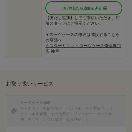
【友だち追加】してご来店いただき、店
舗スタッフにご提示ください。
▼スーツケースの修理は隣接するこちら
の店舗へ
ミスターミニット スーツケース修理専門
店 神戸
お取り扱いサービス
スーツケース修理
キャスター・車輪の修理
ハンドル・持ち手修理
ボ
デイ・本体修理・その他部分
ファスナー・ロック修
理
専門店
シフレ修理
保険見積もり