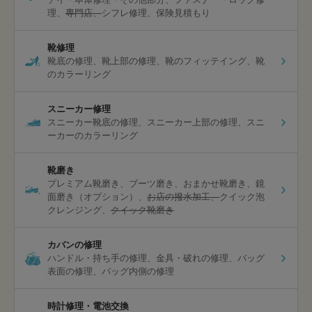
理
専門店
シフレ修理
保険見積もり
靴修理
靴底の修理
靴上部の修理
靴のフィッテイング
靴
のカラーリング
スニーカー修理
スニーカー靴底の修理
スニーカー上部の修理
スニ
ーカーのカラーリング
靴磨き
プレミアム靴磨き
ブーツ磨き
おまかせ靴磨き
鏡
面磨き（オプション）
お店の撥水加工
クイック泡
クレンジング
クイック靴磨き
カバンの修理
ハンドル・持ち手の修理
金具・破れの修理
バッグ
表面の修理
バッグ内側の修理
時計修理・電池交換