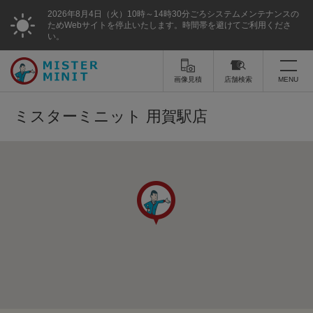
2026年8月4日（火）10時～14時30分ごろシステムメンテナンスの
ためWebサイトを停止いたします。時間帯を避けてご利用くださ
い。
画像見積
店舗検索
MENU
トップ
ミスターミニット 用賀駅店
ミスターミニットについて
修理サービス・料金
スーツケース修理
靴修理
スニーカー修理
靴磨き
カバンの修理
時計修理・電池交換
傘修理
合鍵の作製