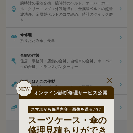
腕時計の電池交換
腕時計のベルト
オーバーホー
ル
クリーニング（外装清掃）
金属製ベルトの超音
波洗浄
金属製ベルトのコマ詰め
時計のクイック磨
き
傘修理
折りたたみ傘
長傘
合鍵の作製
住居・事務所・店舗の合鍵
自転車の合鍵
車・バイ
クの合鍵
トランスポンダーキー
印鑑・はんこの作製
認印
法人印
ゴム印
シャチハタ浸透印
オンライン診断修理サービス公開
ダビング
ビデオテープのダビング
8mmのダビング
[オプショ
スマホから修理内容・画像を送るだけ
ン]スマホ保存
スーツケース・傘の
修理見積もりができ
包丁研ぎ