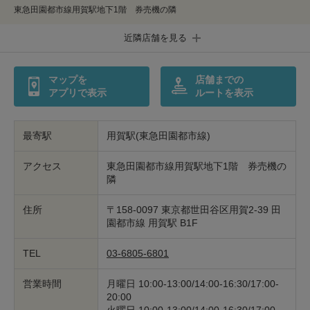
東急田園都市線用賀駅地下1階 券売機の隣
印鑑・はんこの作製
ダビング
近隣店舗を見る
包丁研ぎ
杖先の修理
マップを
店舗までの
店舗を探す
アプリで表示
ルートを表示
オンライン修理見積もりサービス（配送修理）
最寄駅
用賀駅(東急田園都市線)
よくあるご質問
アクセス
東急田園都市線用賀駅地下1階 券売機の
隣
お問い合わせ
住所
〒158-0097 東京都世田谷区用賀2-39 田
採用情報
園都市線 用賀駅 B1F
TEL
03-6805-6801
営業時間
月曜日 10:00-13:00/14:00-16:30/17:00-
CLOSE
20:00