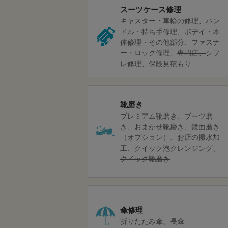
スーツケース修理
キャスター・車輪の修理
ハン
ドル・持ち手修理
ボデイ・本
体修理・その他部分
ファスナ
ー・ロック修理
専門店
シフ
レ修理
保険見積もり
靴磨き
プレミアム靴磨き
ブーツ磨
き
おまかせ靴磨き
鏡面磨き
（オプション）
お店の撥水加
工
クイック泡クレンジング
クイック靴磨き
傘修理
折りたたみ傘
長傘