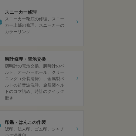
スニーカー修理
スニーカー靴底の修理
スニー
カー上部の修理
スニーカーの
カラーリング
時計修理・電池交換
腕時計の電池交換
腕時計のベ
ルト
オーバーホール
クリー
ニング（外装清掃）
金属製ベ
ルトの超音波洗浄
金属製ベル
トのコマ詰め
時計のクイック
磨き
印鑑・はんこの作製
認印
法人印
ゴム印
シャチ
ハタ浸透印