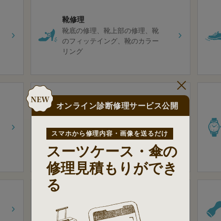
靴修理
靴底の修理
靴上部の修理
靴
のフィッテイング
靴のカラー
リング
オンライン診断修理サービス公開
カバンの修理
ハンドル・持ち手の修理
金
具・破れの修理
バッグ表面の
スマホから修理内容・画像を送るだけ
修理
バッグ内側の修理
スーツケース・傘の
修理見積もりができ
る
合鍵の作製
住居・事務所・店舗の合鍵
自
転車の合鍵
車・バイクの合