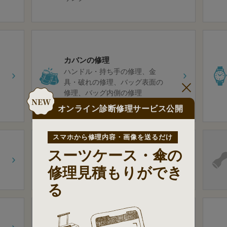
カバンの修理
ハンドル・持ち手の修理
金
具・破れの修理
バッグ表面の
修理
バッグ内側の修理
オンライン診断修理サービス公開
スマホから修理内容・画像を送るだけ
合鍵の作製
スーツケース・傘の
住居・事務所・店舗の合鍵
自
転車の合鍵
車・バイクの合
修理見積もりができ
鍵
トランスポンダーキー
る
包丁研ぎ