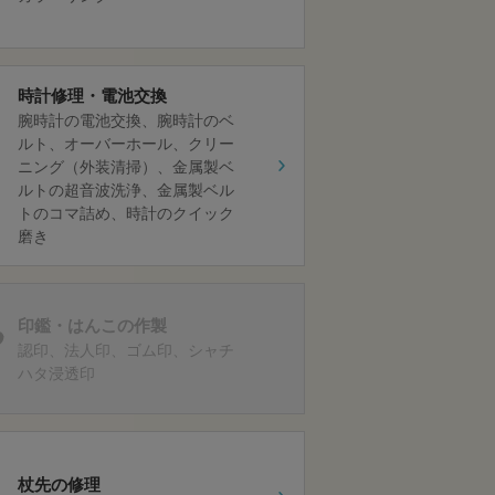
時計修理・電池交換
腕時計の電池交換
腕時計のベ
ルト
オーバーホール
クリー
ニング（外装清掃）
金属製ベ
ルトの超音波洗浄
金属製ベル
トのコマ詰め
時計のクイック
磨き
印鑑・はんこの作製
認印
法人印
ゴム印
シャチ
ハタ浸透印
杖先の修理