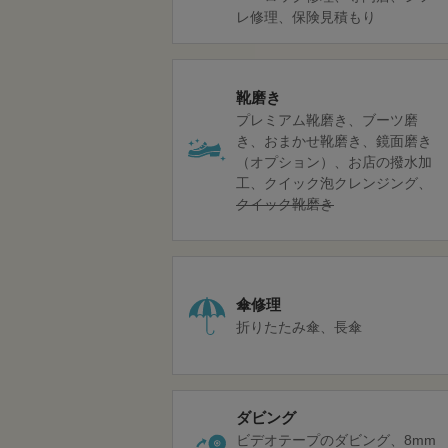
レ修理
保険見積もり
靴磨き
プレミアム靴磨き
ブーツ磨
き
おまかせ靴磨き
鏡面磨き
（オプション）
お店の撥水加
工
クイック泡クレンジング
クイック靴磨き
傘修理
折りたたみ傘
長傘
ダビング
ビデオテープのダビング
8mm