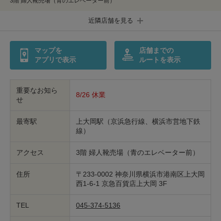
3階 婦人靴売場（青のエレベーター前）
印鑑・はんこの作製
ダビング
近隣店舗を見る
包丁研ぎ
杖先の修理
マップを
店舗までの
店舗を探す
アプリで表示
ルートを表示
オンライン修理見積もりサービス（配送修理）
重要なお知ら
8/26 休業
せ
よくあるご質問
最寄駅
上大岡駅（京浜急行線、横浜市営地下鉄
お問い合わせ
線）
採用情報
アクセス
3階 婦人靴売場（青のエレベーター前）
住所
〒233-0002 神奈川県横浜市港南区上大岡
西1-6-1 京急百貨店上大岡 3F
CLOSE
TEL
045-374-5136