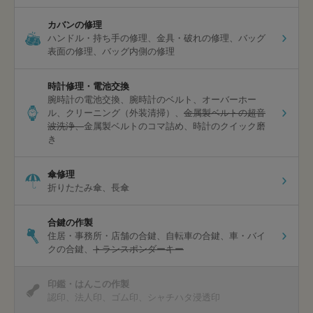
カバンの修理
ハンドル・持ち手の修理
金具・破れの修理
バッグ
表面の修理
バッグ内側の修理
時計修理・電池交換
腕時計の電池交換
腕時計のベルト
オーバーホー
ル
クリーニング（外装清掃）
金属製ベルトの超音
波洗浄
金属製ベルトのコマ詰め
時計のクイック磨
き
傘修理
折りたたみ傘
長傘
合鍵の作製
住居・事務所・店舗の合鍵
自転車の合鍵
車・バイ
クの合鍵
トランスポンダーキー
印鑑・はんこの作製
認印
法人印
ゴム印
シャチハタ浸透印