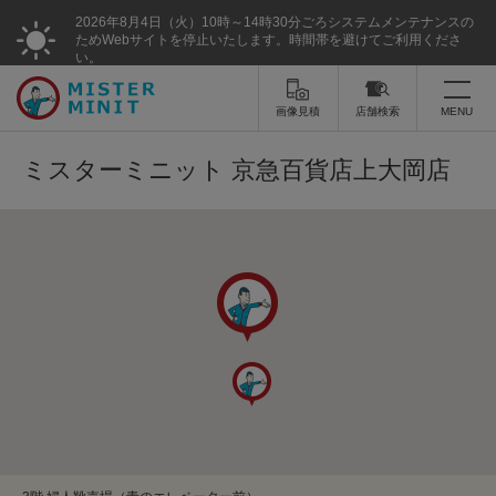
2026年8月4日（火）10時～14時30分ごろシステムメンテナンスの
ためWebサイトを停止いたします。時間帯を避けてご利用くださ
い。
画像見積
店舗検索
MENU
トップ
ミスターミニット 京急百貨店上大岡店
ミスターミニットについて
修理サービス・料金
スーツケース修理
靴修理
スニーカー修理
靴磨き
カバンの修理
時計修理・電池交換
傘修理
合鍵の作製