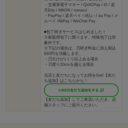
・交通系電子マネー / QUICPay / iD / 楽
天Edy / WAON / nanaco
・PayPay / 楽天ペイ / d払い / au Pay / メ
ルペイ /AliPay / WeChat Pay
■包丁研ぎサービスはじめました！
※家庭用包丁に限ります。特殊包丁は対
象外です。
※下記の場合は、刃研ぎ料金に加え税込
550円を頂戴します。
・刃欠けが1ミリ以上ある場合
・刃渡り20cmを越える場合
当店と友だちになってお得をGet!【友だ
ち追加】はこちらから！
【友だち追加】してご来店いただき、店
舗スタッフにご提示ください。