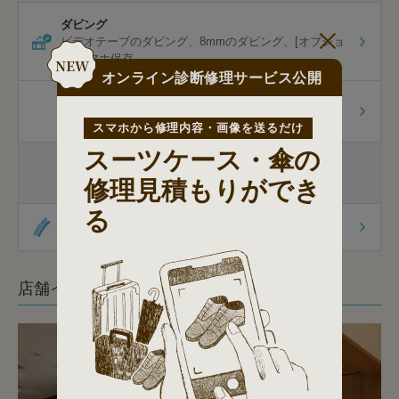
ダビング
ビデオテープのダビング
8mmのダビング
[オプショ
ン]スマホ保存
オンライン診断修理サービス公開
包丁研ぎ
家庭用包丁
スマホから修理内容・画像を送るだけ
スーツケース・傘の
杖先の修理
杖先の修理
杖の販売
修理見積もりができ
る
オリジナル商品
店舗イメージ