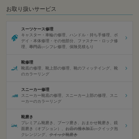
お取り扱いサービス
スーツケース修理
キャスター・車輪の修理
ハンドル・持ち手修理
ボ
デイ・本体修理・その他部分
ファスナー・ロック修
理
専門店
シフレ修理
保険見積もり
靴修理
靴底の修理
靴上部の修理
靴のフィッテイング
靴
のカラーリング
スニーカー修理
スニーカー靴底の修理
スニーカー上部の修理
スニ
ーカーのカラーリング
靴磨き
プレミアム靴磨き
ブーツ磨き
おまかせ靴磨き
鏡
面磨き（オプション）
お店の撥水加工
クイック泡
クレンジング
クイック靴磨き