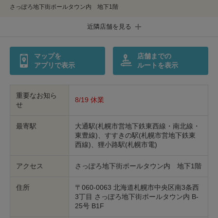
さっぽろ地下街ポールタウン内 地下1階
印鑑・はんこの作製
ダビング
近隣店舗を見る
包丁研ぎ
杖先の修理
マップを
店舗までの
店舗を探す
アプリで表示
ルートを表示
オンライン修理見積もりサービス（配送修理）
重要なお知ら
8/19 休業
せ
よくあるご質問
最寄駅
大通駅(札幌市営地下鉄東西線・南北線・
お問い合わせ
東豊線)、すすきの駅(札幌市営地下鉄東
西線)、狸小路駅(札幌市電)
採用情報
アクセス
さっぽろ地下街ポールタウン内 地下1階
住所
〒060-0063 北海道札幌市中央区南3条西
3丁目 さっぽろ地下街ポールタウン内 B-
CLOSE
25号 B1F