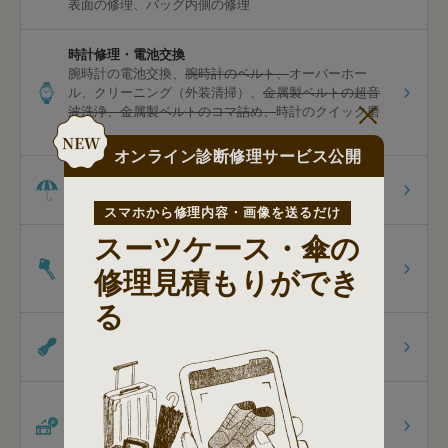
表面の修理
バッグ内側の修理
時計修理・電池交換
腕時計の電池交換
腕時計のベルト
オーバーホー
ル
クリーニング（外装清掃）
金属製ベルトの超音
波洗浄
金属製ベルトのコマ詰め
時計のクイック磨
き
オンライン診断修理サービス公開
傘修理
折りたたみ傘
長傘
スマホから修理内容・画像を送るだけ
スーツケース・傘の
合鍵の作製
住居・事務所・店舗の合鍵
自転車の合鍵
車・バイ
修理見積もりができ
クの合鍵
トランスポンダーキー
る
印鑑・はんこの作製
認印
法人印
ゴム印
シャチハタ浸透印
ダビング
ビデオテープのダビング
8mmのダビング
[オプショ
ン]スマホ保存