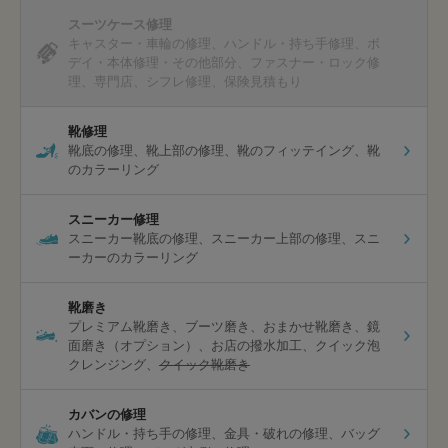
スーツケース修理
キャスター・車輪の修理
ハンドル・持ち手修理
ボ
デイ・本体修理・その他部分
ファスナー・ロック修
理
専門店
シフレ修理
保険見積もり
靴修理
靴底の修理
靴上部の修理
靴のフィッテイング
靴
のカラーリング
スニーカー修理
スニーカー靴底の修理
スニーカー上部の修理
スニ
ーカーのカラーリング
靴磨き
プレミアム靴磨き
ブーツ磨き
おまかせ靴磨き
鏡
面磨き（オプション）
お店の撥水加工
クイック泡
クレンジング
クイック靴磨き
カバンの修理
ハンドル・持ち手の修理
金具・破れの修理
バッグ