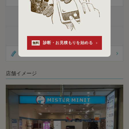
包丁研ぎ
家庭用包丁
杖先の修理
杖先の修理
杖の販売
診断・お見積もりを始める
無料
オリジナル商品
店舗イメージ