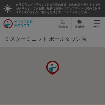
自然災害などで予告なく営業時間の短縮・臨時休業が発生する場合
があります。できる限り最新の情報へのアップデートに努めており
ますが間に合わない場合もあります。予めご了承ください。
画像見積
店舗検索
MENU
トップ
ミスターミニット ポールタウン店
ミスターミニットについて
修理サービス・料金
スーツケース修理
靴修理
スニーカー修理
靴磨き
カバンの修理
時計修理・電池交換
傘修理
合鍵の作製