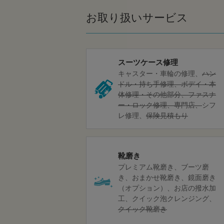
お取り扱いサービス
スーツケース修理
キャスター・車輪の修理
ハン
ドル・持ち手修理
ボデイ・本
体修理・その他部分
ファスナ
ー・ロック修理
専門店
シフ
レ修理
保険見積もり
靴磨き
プレミアム靴磨き
ブーツ磨
き
おまかせ靴磨き
鏡面磨き
（オプション）
お店の撥水加
工
クイック泡クレンジング
クイック靴磨き