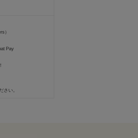
ers）
at Pay
！
ださい。