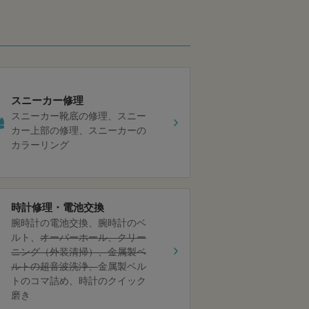
スニーカー修理
スニーカー靴底の修理
スニー
カー上部の修理
スニーカーの
カラーリング
時計修理・電池交換
腕時計の電池交換
腕時計のベ
ルト
オーバーホール
クリー
ニング（外装清掃）
金属製ベ
ルトの超音波洗浄
金属製ベル
トのコマ詰め
時計のクイック
磨き