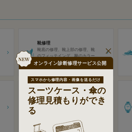
靴修理
靴底の修理
靴上部の修理
靴
のフィッテイング
靴のカラー
リング
オンライン診断修理サービス公開
スマホから修理内容・画像を送るだけ
スーツケース・傘の
カバンの修理
修理見積もりができ
ハンドル・持ち手の修理
金
る
具・破れの修理
バッグ表面の
修理
バッグ内側の修理