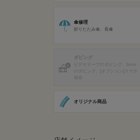
傘修理
折りたたみ傘
長傘
ダビング
ビデオテープのダビング
8mm
のダビング
[オプション]スマホ
保存
オリジナル商品