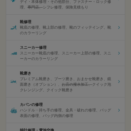
デイ・本体修理・その他部分
ファスナー・ロック修
理
専門店
シフレ修理
保険見積もり
靴修理
靴底の修理
靴上部の修理
靴のフィッテイング
靴
のカラーリング
スニーカー修理
スニーカー靴底の修理
スニーカー上部の修理
スニ
ーカーのカラーリング
靴磨き
プレミアム靴磨き
ブーツ磨き
おまかせ靴磨き
鏡
面磨き（オプション）
お店の撥水加工
クイック泡
クレンジング
クイック靴磨き
カバンの修理
ハンドル・持ち手の修理
金具・破れの修理
バッグ
表面の修理
バッグ内側の修理
時計修理・電池交換