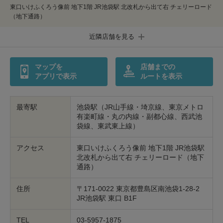
東口いけふくろう像前 地下1階 JR池袋駅 北改札から出て右 チェリーロード
印鑑・はんこの作製
ダビング
（地下通路）
近隣店舗を見る
包丁研ぎ
杖先の修理
店舗を探す
マップを
店舗までの
アプリで表示
ルートを表示
オンライン修理見積もりサービス（配送修理）
最寄駅
池袋駅（JR山手線・埼京線、東京メトロ
よくあるご質問
有楽町線・丸の内線・副都心線、西武池
袋線、東武東上線）
お問い合わせ
アクセス
東口いけふくろう像前 地下1階 JR池袋駅
北改札から出て右 チェリーロード（地下
採用情報
通路）
住所
〒171-0022 東京都豊島区南池袋1-28-2
JR池袋駅 東口 B1F
CLOSE
TEL
03-5957-1875