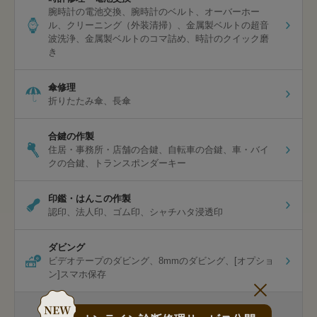
腕時計の電池交換
腕時計のベルト
オーバーホー
ル
クリーニング（外装清掃）
金属製ベルトの超音
波洗浄
金属製ベルトのコマ詰め
時計のクイック磨
き
傘修理
折りたたみ傘
長傘
合鍵の作製
住居・事務所・店舗の合鍵
自転車の合鍵
車・バイ
クの合鍵
トランスポンダーキー
印鑑・はんこの作製
認印
法人印
ゴム印
シャチハタ浸透印
ダビング
ビデオテープのダビング
8mmのダビング
[オプショ
ン]スマホ保存
包丁研ぎ