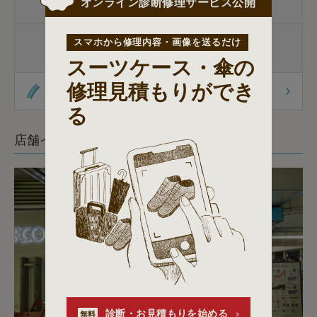
オンライン診断修理サービス公開
家庭用包丁
杖先の修理
スマホから修理内容・画像を送るだけ
杖先の修理
杖の販売
スーツケース・傘の
修理見積もりができ
オリジナル商品
る
店舗イメージ
診断・お見積もりを始める
無料