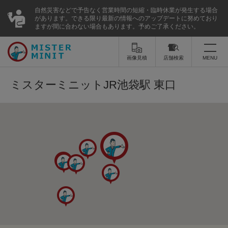
自然災害などで予告なく営業時間の短縮・臨時休業が発生する場合
があります。できる限り最新の情報へのアップデートに努めており
ますが間に合わない場合もあります。予めご了承ください。
画像見積
店舗検索
MENU
トップ
ミスターミニットJR池袋駅 東口
ミスターミニットについて
修理サービス・料金
スーツケース修理
靴修理
スニーカー修理
靴磨き
カバンの修理
時計修理・電池交換
傘修理
合鍵の作製