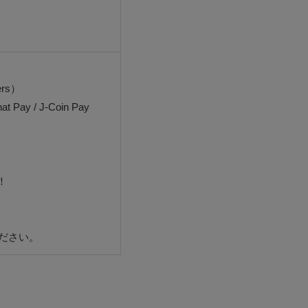
ers）
 Pay / J-Coin Pay
！
ださい。