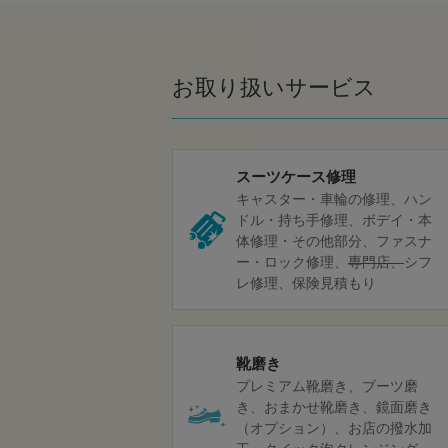
お取り扱いサービス
スーツケース修理
キャスター・車輪の修理
ハン
ドル・持ち手修理
ボデイ・本
体修理・その他部分
ファスナ
ー・ロック修理
専門店
シフ
レ修理
保険見積もり
靴磨き
プレミアム靴磨き
ブーツ磨
き
おまかせ靴磨き
鏡面磨き
（オプション）
お店の撥水加