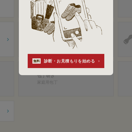
修理
バッグ内側の修理
合鍵の作製
住居・事務所・店舗の合鍵
自
転車の合鍵
車・バイクの合
鍵
トランスポンダーキー
診断・お見積もりを始める
無料
包丁研ぎ
家庭用包丁