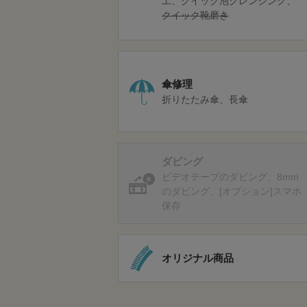
工
クイック泡クレンジング
クイック靴磨き
傘修理
折りたたみ傘
長傘
ダビング
ビデオテープのダビング
8mm
のダビング
[オプション]スマホ
保存
オリジナル商品