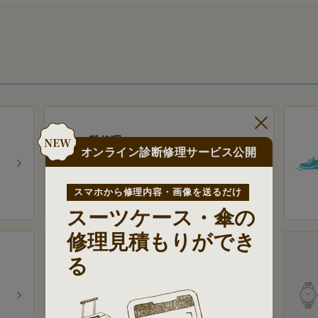
靴修理
オンライン診断修理サービス公開
靴底の修理
靴上部の修理
靴
のフィッテイング
靴のカラー
リング
スマホから修理内容・画像を送るだけ
スーツケース・傘の
修理見積もりができ
る
カバンの修理
ハンドル・持ち手の修理
金
具・破れの修理
バッグ表面の