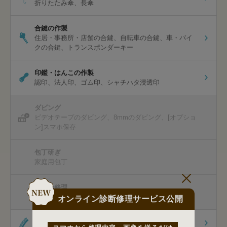
折りたたみ傘
長傘
合鍵の作製
住居・事務所・店舗の合鍵
自転車の合鍵
車・バイ
クの合鍵
トランスポンダーキー
印鑑・はんこの作製
認印
法人印
ゴム印
シャチハタ浸透印
ダビング
ビデオテープのダビング
8mmのダビング
[オプショ
ン]スマホ保存
包丁研ぎ
家庭用包丁
杖先の修理
杖先の修理
杖の販売
オンライン診断修理サービス公開
オリジナル商品