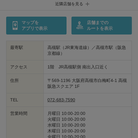
包丁研ぎ
杖先の修理
近隣店舗を見る
店舗を探す
マップを
店舗までの
アプリで表示
ルートを表示
オンライン修理見積もりサービス（配送修理）
よくあるご質問
最寄駅
高槻駅（JR東海道線）／高槻市駅（阪急
京都線）
お問い合わせ
アクセス
1階 JR高槻駅側 南出入口近く
採用情報
住所
〒569-1196 大阪府高槻市白梅町4-1 高槻
阪急スクエア 1F
TEL
072-683-7590
CLOSE
営業時間
月曜日 10:00-20:00
火曜日 10:00-20:00
水曜日 10:00-20:00
木曜日 10:00-20:00
金曜日 10:00-20:00