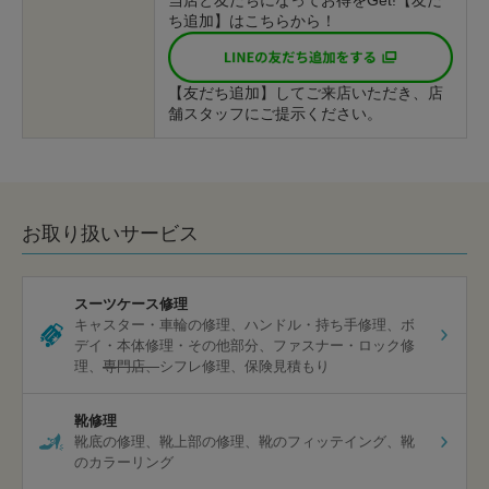
当店と友だちになってお得をGet!【友だ
ち追加】はこちらから！
【友だち追加】してご来店いただき、店
舗スタッフにご提示ください。
お取り扱いサービス
スーツケース修理
キャスター・車輪の修理
ハンドル・持ち手修理
ボ
デイ・本体修理・その他部分
ファスナー・ロック修
理
専門店
シフレ修理
保険見積もり
靴修理
靴底の修理
靴上部の修理
靴のフィッテイング
靴
のカラーリング