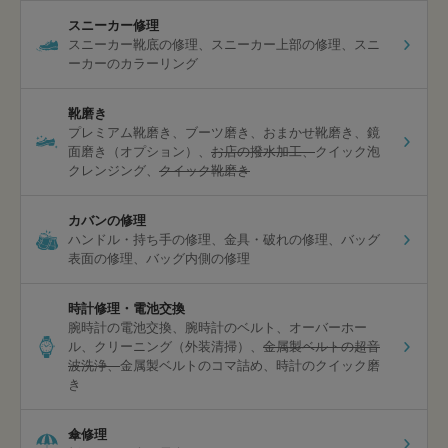
スニーカー修理
スニーカー靴底の修理
スニーカー上部の修理
スニ
ーカーのカラーリング
靴磨き
プレミアム靴磨き
ブーツ磨き
おまかせ靴磨き
鏡
面磨き（オプション）
お店の撥水加工
クイック泡
クレンジング
クイック靴磨き
カバンの修理
ハンドル・持ち手の修理
金具・破れの修理
バッグ
表面の修理
バッグ内側の修理
時計修理・電池交換
腕時計の電池交換
腕時計のベルト
オーバーホー
ル
クリーニング（外装清掃）
金属製ベルトの超音
波洗浄
金属製ベルトのコマ詰め
時計のクイック磨
き
傘修理