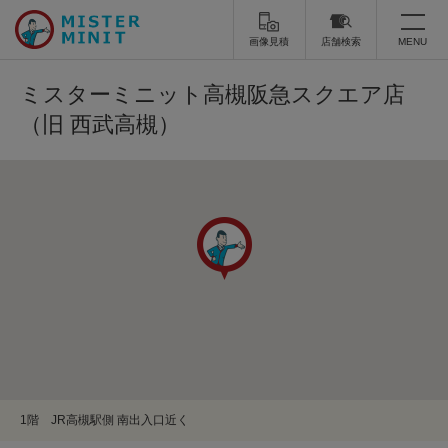
画像見積
店舗検索
MENU
トップ
ミスターミニット高槻阪急スクエア店
（旧 西武高槻）
ミスターミニットについて
修理サービス・料金
スーツケース修理
靴修理
スニーカー修理
靴磨き
カバンの修理
時計修理・電池交換
傘修理
合鍵の作製
印鑑・はんこの作製
ダビング
1階 JR高槻駅側 南出入口近く