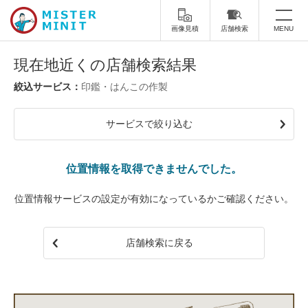
画像見積
店舗検索
MENU
トップ
現在地近くの店舗検索結果
印鑑・はんこの作製
ミスターミニットについて
サービスで絞り込む
修理サービス・料金
スーツケース修理
靴修理
位置情報を取得できませんでした。
スニーカー修理
靴磨き
位置情報サービスの設定が有効になっているかご確認ください。
カバンの修理
時計修理・電池交換
店舗検索に戻る
傘修理
合鍵の作製
印鑑・はんこの作製
ダビング