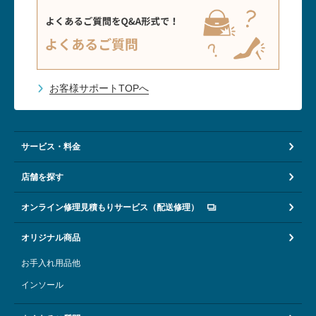
スーツケース修理
靴修理
スニーカー修理
靴磨き
お客様サポートTOPへ
カバンの修理
時計修理・電池交換
サービス・料金
傘修理
合鍵の作製
店舗を探す
印鑑・はんこの作製
ダビング
オンライン修理見積もりサービス（配送修理）
包丁研ぎ
杖先の修理
オリジナル商品
お手入れ用品他
オリジナル商品
インソール