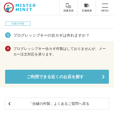
画像見積
店舗検索
MENU
トップ
合鍵の作製
ミスターミニットについて
プログレッシブキーの合カギは作れますか？
修理サービス・料金
プログレッシブキー合カギ作製はしておりませんが、メー
カー注文対応を承ります。
スーツケース修理
靴修理
スニーカー修理
靴磨き
ご利用できる近くのお店を探す
カバンの修理
時計修理・電池交換
傘修理
合鍵の作製
「合鍵の作製」よくあるご質問へ戻る
印鑑・はんこの作製
ダビング