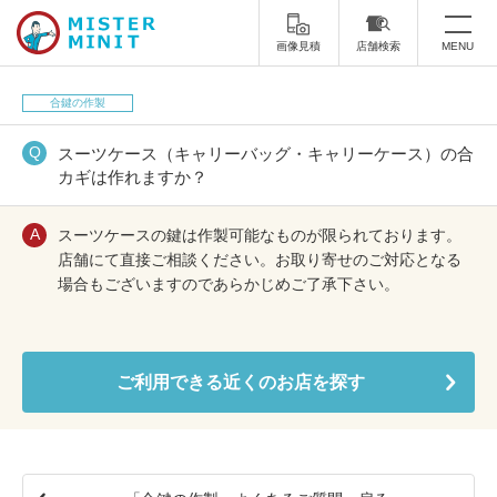
画像見積
店舗検索
MENU
トップ
合鍵の作製
ミスターミニットについて
スーツケース（キャリーバッグ・キャリーケース）の合
カギは作れますか？
修理サービス・料金
スーツケースの鍵は作製可能なものが限られております。
スーツケース修理
靴修理
店舗にて直接ご相談ください。お取り寄せのご対応となる
場合もございますのであらかじめご了承下さい。
スニーカー修理
靴磨き
カバンの修理
時計修理・電池交換
ご利用できる近くのお店を探す
傘修理
合鍵の作製
印鑑・はんこの作製
ダビング