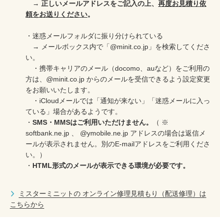
包丁研ぎ
杖先の修理
→
正しいメールアドレスをご記入の上、
再度お見積り依
頼をお送りください
。
店舗を探す
・迷惑メールフォルダに振り分けられている
→ メールボックス内で「@minit.co.jp」を検索してくださ
オンライン修理見積もりサービス（配送修理）
い。
・携帯キャリアのメール（docomo、auなど）をご利用の
よくあるご質問
方は、@minit.co.jp からのメールを受信できるよう設定変更
をお願いいたします。
お問い合わせ
・iCloudメールでは「通知が来ない」「迷惑メールに入っ
ている」場合があるようです。
・
SMS・MMSはご利用いただけません。
（ ※
採用情報
softbank.ne.jp 、
@ymobile.ne.jp
アドレスの場合は返信メ
ールが表示されません。
別のE-mailアドレスをご利用くださ
い。）
・
HTML形式のメールが表示できる環境が必要です。
CLOSE
ミスターミニットの オンライン修理見積もり（配送修理）は
こちらから