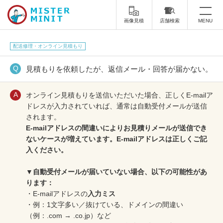
画像見積
店舗検索
MENU
トップ
配送修理・オンライン見積もり
ミスターミニットについて
見積もりを依頼したが、返信メール・回答が届かない。
修理サービス・料金
オンライン見積もりを送信いただいた場合、正しくE-mailア
ドレスが入力されていれば、通常は自動受付メールが送信
スーツケース修理
靴修理
されます。
E-mailアドレスの間違いによりお見積りメールが送信でき
スニーカー修理
靴磨き
ないケースが増えています。E-mailアドレスは正しくご記
入ください。
カバンの修理
時計修理・電池交換
▼自動受付メールが届いていない場合、以下の可能性があ
傘修理
合鍵の作製
ります：
・E-mailアドレスの
入力ミス
印鑑・はんこの作製
ダビング
・例：1文字多い／抜けている、ドメインの間違い
（例：.com → .co.jp）など