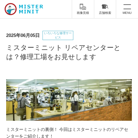
画像見積
店舗検索
MENU
トップ
いろいろな修理サー
2025年06月05日
ビス
ミスターミニットについて
ミスターミニット リペアセンターと
は？修理工場をお見せします
修理サービス・料金
スーツケース修理
靴修理
スニーカー修理
靴磨き
カバンの修理
時計修理・電池交換
傘修理
合鍵の作製
印鑑・はんこの作製
ダビング
ミスターミニットの裏側！ 今回はミスターミニットのリペアセ
ンターをご紹介します！