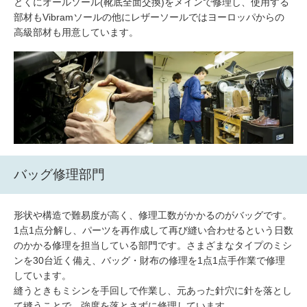
とくにオールソール(靴底全面交換)をメインで修理し、使用する
部材もVibramソールの他にレザーソールではヨーロッパからの
高級部材も用意しています。
バッグ修理部門
形状や構造で難易度が高く、修理工数がかかるのがバッグです。
1点1点分解し、パーツを再作成して再び縫い合わせるという日数
のかかる修理を担当している部門です。さまざまなタイプのミシ
ンを30台近く備え、バッグ・財布の修理を1点1点手作業で修理
しています。
縫うときもミシンを手回しで作業し、元あった針穴に針を落とし
て縫うことで、強度を落とさずに修理しています。