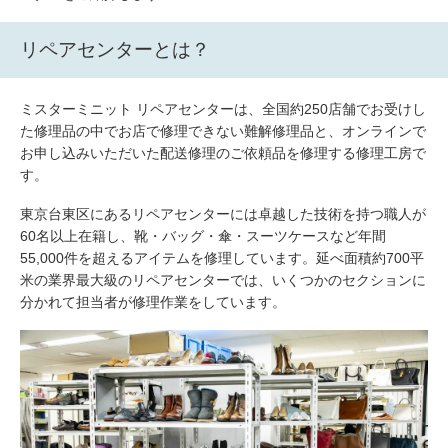
包丁研ぎ
杖先の修理
リペアセンターとは？
店舗を探す
オンライン修理見積もりサービス（配送修理）
ミスターミニット リペアセンターは、全国約250店舗でお受けし
た修理品の中でお店で修理できない難解修理品と、オンラインで
よくあるご質問
お申し込みいただいた配送修理のご依頼品を修理する修理工房で
す。
お問い合わせ
東京台東区にあるリペアセンターには卓越した技術を持つ職人が
60名以上在籍し、靴・バッグ・傘・スーツケースなど年間
採用情報
55,000件を超えるアイテムを修理しています。延べ面積約700平
米の業界最大級のリペアセンターでは、いくつかのセクションに
分かれて担当者が修理作業をしています。
CLOSE