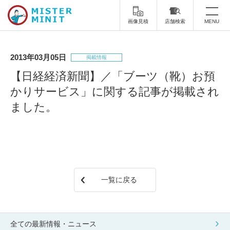
画像見積
店舗検索
MENU
トップ
2013年03月05日
掲載情報
ミスターミニットについて
【日経経済新聞】／「ブーツ（靴）お預
かりサービス」に関する記事が掲載され
修理サービス・料金
ました。
スーツケース修理
靴修理
スニーカー修理
靴磨き
カバンの修理
時計修理・電池交換
一覧に戻る
傘修理
合鍵の作製
印鑑・はんこの作製
ダビング
全ての最新情報・ニュース