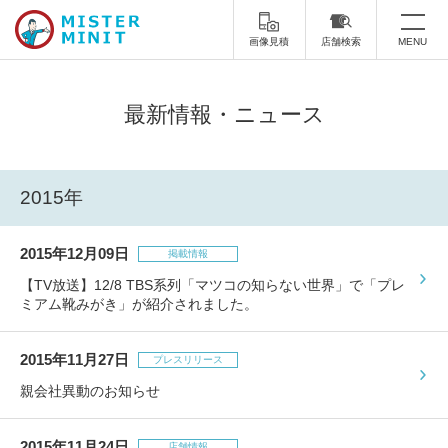
画像見積
店舗検索
MENU
トップ
最新情報・ニュース
ミスターミニットについて
修理サービス・料金
2015年
スーツケース修理
靴修理
2015年12月09日
掲載情報
スニーカー修理
靴磨き
【TV放送】12/8 TBS系列「マツコの知らない世界」で「プレ
ミアム靴みがき」が紹介されました。
カバンの修理
時計修理・電池交換
2015年11月27日
プレスリリース
傘修理
合鍵の作製
親会社異動のお知らせ
印鑑・はんこの作製
ダビング
2015年11月24日
店舗情報