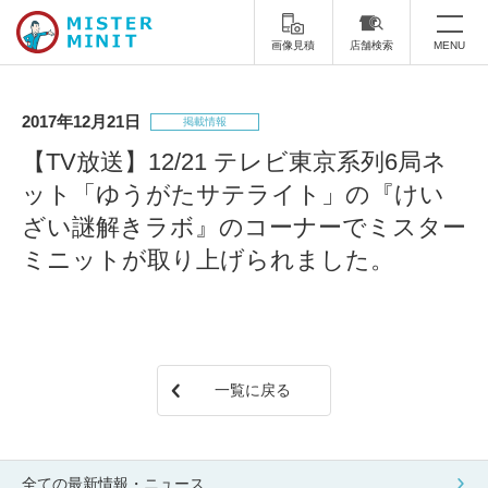
画像見積
店舗検索
MENU
トップ
2017年12月21日
掲載情報
ミスターミニットについて
【TV放送】12/21 テレビ東京系列6局ネ
ット「ゆうがたサテライト」の『けい
修理サービス・料金
ざい謎解きラボ』のコーナーでミスター
スーツケース修理
靴修理
ミニットが取り上げられました。
スニーカー修理
靴磨き
カバンの修理
時計修理・電池交換
一覧に戻る
傘修理
合鍵の作製
印鑑・はんこの作製
ダビング
全ての最新情報・ニュース