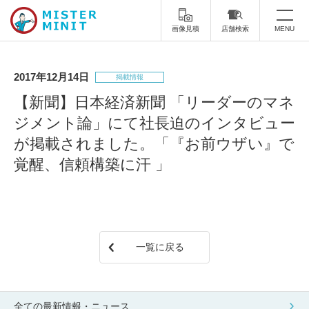
画像見積
店舗検索
MENU
トップ
2017年12月14日
掲載情報
ミスターミニットについて
【新聞】日本経済新聞 「リーダーのマネ
ジメント論」にて社長迫のインタビュー
修理サービス・料金
が掲載されました。「『お前ウザい』で
スーツケース修理
靴修理
覚醒、信頼構築に汗 」
スニーカー修理
靴磨き
カバンの修理
時計修理・電池交換
一覧に戻る
傘修理
合鍵の作製
印鑑・はんこの作製
ダビング
全ての最新情報・ニュース