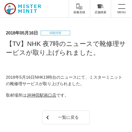
画像見積
店舗検索
MENU
トップ
2018年05月16日
掲載情報
ミスターミニットについて
【TV】NHK 夜7時のニュースで靴修理サ
ービスが取り上げられました。
修理サービス・料金
スーツケース修理
靴修理
2018年5月16日NHK19時台のニュースにて、ミスターミニット
スニーカー修理
靴磨き
の靴修理サービスが取り上げられました。
カバンの修理
時計修理・電池交換
取材場所は
JR神田駅南口店
です。
傘修理
合鍵の作製
一覧に戻る
印鑑・はんこの作製
ダビング