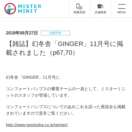
画像見積
店舗検索
MENU
トップ
2018年09月27日
掲載情報
ミスターミニットについて
【雑誌】幻冬舎「GINGER」11月号に掲
載されました（p67,70）
修理サービス・料金
スーツケース修理
靴修理
幻冬舎「GINGER」11月号に
スニーカー修理
靴磨き
コンフォートパンプスの審査チームの一員として、ミスターミニ
カバンの修理
時計修理・電池交換
ットのスタッフが登場しています。
コンフォートパンプスについてのあれこれを語った座談会も掲載
傘修理
合鍵の作製
されていますので是非ご覧ください。
印鑑・はんこの作製
ダビング
http://www.gentosha.co.jp/ginger/