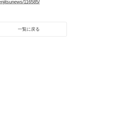
kenjitsunews/116585/
一覧に戻る