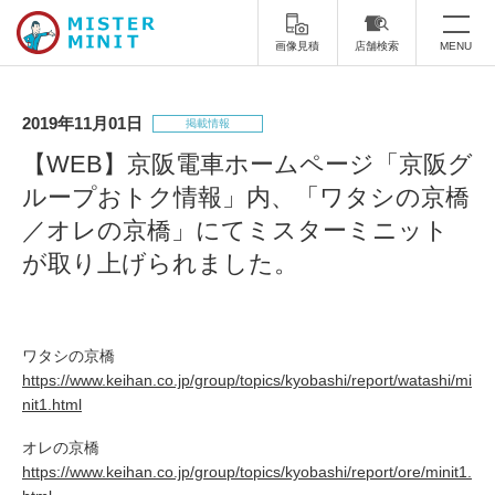
画像見積
店舗検索
MENU
トップ
2019年11月01日
掲載情報
ミスターミニットについて
【WEB】京阪電車ホームページ「京阪グ
ループおトク情報」内、「ワタシの京橋
修理サービス・料金
／オレの京橋」にてミスターミニット
スーツケース修理
靴修理
が取り上げられました。
スニーカー修理
靴磨き
カバンの修理
時計修理・電池交換
ワタシの京橋
https://www.keihan.co.jp/group/topics/kyobashi/report/watashi/mi
傘修理
合鍵の作製
nit1.html
オレの京橋
印鑑・はんこの作製
ダビング
https://www.keihan.co.jp/group/topics/kyobashi/report/ore/minit1.