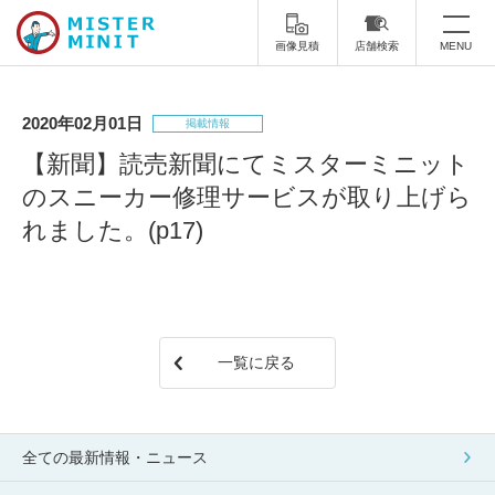
画像見積
店舗検索
MENU
トップ
2020年02月01日
掲載情報
ミスターミニットについて
【新聞】読売新聞にてミスターミニット
のスニーカー修理サービスが取り上げら
修理サービス・料金
れました。(p17)
スーツケース修理
靴修理
スニーカー修理
靴磨き
カバンの修理
時計修理・電池交換
一覧に戻る
傘修理
合鍵の作製
印鑑・はんこの作製
ダビング
全ての最新情報・ニュース