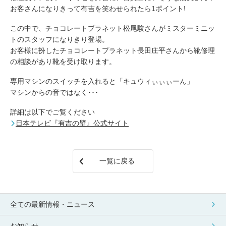
包丁研ぎ
杖先の修理
お客さんになりきって有吉を笑わせられたら1ポイント!
店舗を探す
この中で、チョコレートプラネット松尾駿さんがミスターミニッ
トのスタッフになりきり登場。
オンライン修理見積もりサービス（配送修理）
お客様に扮したチョコレートプラネット長田庄平さんから靴修理
の相談があり靴を受け取ります。
よくあるご質問
専用マシンのスイッチを入れると「キュウィぃぃぃーん」
マシンからの音ではなく･･･
お問い合わせ
詳細は以下でご覧ください
日本テレビ『有吉の壁』公式サイト
採用情報
一覧に戻る
CLOSE
全ての最新情報・ニュース