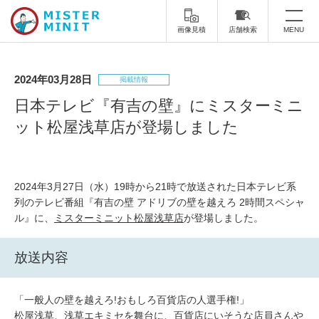
画像見積
店舗検索
MENU
トップ
2024年03月28日
掲載情報
ミスターミニットについて
日本テレビ『有吉の壁』にミスターミニ
ット松屋浅草店が登場しました
修理サービス・料金
スーツケース修理
靴修理
2024年3月27日（水）19時から21時で放送された日本テレビ系
スニーカー修理
靴磨き
列のテレビ番組『有吉の壁 アドリブの壁を越えろ 2時間スペシャ
ル』に、
ミスターミニット松屋浅草店
が登場しました。
カバンの修理
時計修理・電池交換
放送内容
傘修理
合鍵の作製
印鑑・はんこの作製
ダビング
「一般人の壁を越えろ!おもしろ百貨店の人選手権!」
松屋浅草、浅草エキミセを舞台に、百貨店にいそうな店員さんや