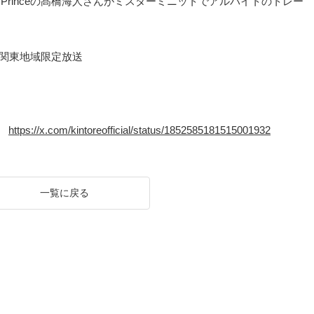
 Princeの髙橋海人さんがミスターミニットでアルバイトのトレー
※関東地域限定放送
）
https://x.com/kintoreofficial/status/1852585181515001932
一覧に戻る