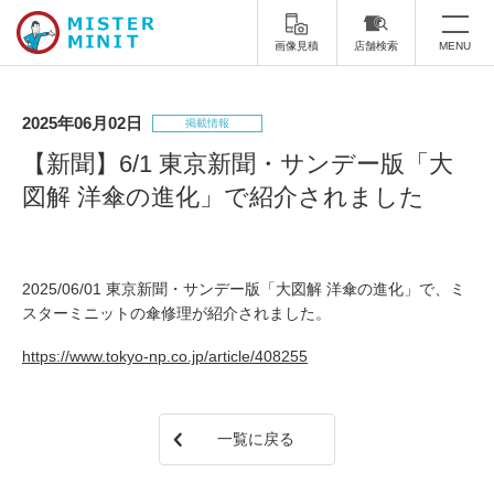
画像見積
店舗検索
MENU
トップ
2025年06月02日
掲載情報
ミスターミニットについて
【新聞】6/1 東京新聞・サンデー版「大
図解 洋傘の進化」で紹介されました
修理サービス・料金
スーツケース修理
靴修理
2025/06/01 東京新聞・サンデー版「大図解 洋傘の進化」で、ミ
スニーカー修理
靴磨き
スターミニットの傘修理が紹介されました。
カバンの修理
時計修理・電池交換
https://www.tokyo-np.co.jp/article/408255
傘修理
合鍵の作製
一覧に戻る
印鑑・はんこの作製
ダビング