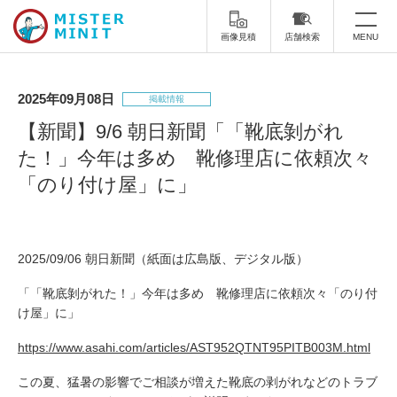
画像見積
店舗検索
MENU
トップ
2025年09月08日
掲載情報
ミスターミニットについて
【新聞】9/6 朝日新聞「「靴底剝がれ
た！」今年は多め 靴修理店に依頼次々
修理サービス・料金
「のり付け屋」に」
スーツケース修理
靴修理
スニーカー修理
靴磨き
2025/09/06 朝日新聞（紙面は広島版、デジタル版）
カバンの修理
時計修理・電池交換
「「靴底剝がれた！」今年は多め 靴修理店に依頼次々「のり付
け屋」に」
傘修理
合鍵の作製
https://www.asahi.com/articles/AST952QTNT95PITB003M.html
印鑑・はんこの作製
ダビング
この夏、猛暑の影響でご相談が増えた靴底の剥がれなどのトラブ