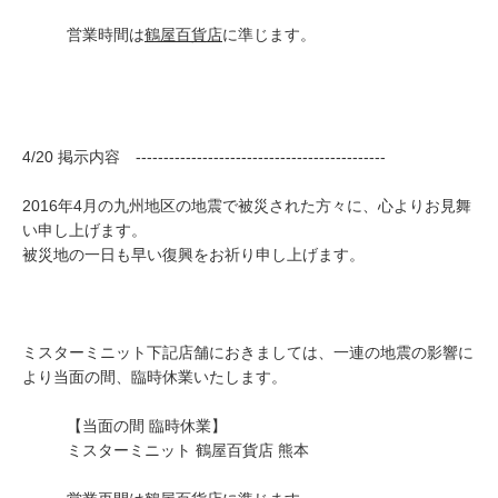
包丁研ぎ
杖先の修理
営業時間は
鶴屋百貨店
に準じます。
店舗を探す
オンライン修理見積もりサービス（配送修理）
4/20 掲示内容 ---------------------------------------------
よくあるご質問
2016年4月の九州地区の地震で被災された方々に、心よりお見舞
お問い合わせ
い申し上げます。
被災地の一日も早い復興をお祈り申し上げます。
採用情報
ミスターミニット下記店舗におきましては、一連の地震の影響に
より当面の間、臨時休業いたします。
CLOSE
【当面の間 臨時休業】
ミスターミニット 鶴屋百貨店 熊本