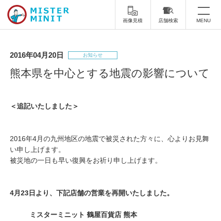
画像見積
店舗検索
MENU
トップ
2016年04月20日
お知らせ
ミスターミニットについて
熊本県を中心とする地震の影響について
修理サービス・料金
＜追記いたしました＞
スーツケース修理
靴修理
スニーカー修理
靴磨き
2016年4月の九州地区の地震で被災された方々に、心よりお見舞
い申し上げます。
カバンの修理
時計修理・電池交換
被災地の一日も早い復興をお祈り申し上げます。
傘修理
合鍵の作製
4月23日より、下記店舗の営業を再開いたしました。
印鑑・はんこの作製
ダビング
ミスターミニット 鶴屋百貨店 熊本