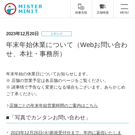
画像見積
店舗検索
MENU
トップ
2023年12月20日
お知らせ
ミスターミニットについて
年末年始休業について（Webお問い合わ
せ、本社・事務所）
修理サービス・料金
スーツケース修理
靴修理
年末年始の休業日についてお知らせします。
※ 店舗の営業予定は各店舗のページをご覧ください。
スニーカー修理
靴磨き
※ 諸事情で予告なく変更になる場合もございます。あらかじめ
ご了承ください。
カバンの修理
時計修理・電池交換
店舗ごとの年末年始営業時間のご案内はこちら
傘修理
合鍵の作製
■「写真でカンタンお問い合わせ」
印鑑・はんこの作製
ダビング
2023年12月26日(火)新規受付分まで、年内に返信いたしま