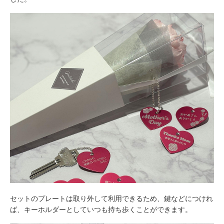
包丁研ぎ
杖先の修理
店舗を探す
オンライン修理見積もりサービス（配送修理）
よくあるご質問
お問い合わせ
採用情報
CLOSE
セットのプレートは取り外して利用できるため、鍵などにつけれ
ば、キーホルダーとしていつも持ち歩くことができます。