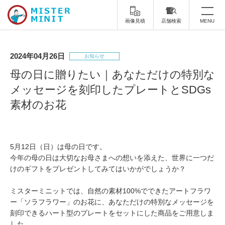
画像見積
店舗検索
MENU
トップ
2024年04月26日
お知らせ
ミスターミニットについて
母の日に贈りたい｜あなただけの特別な
メッセージを刻印したプレートとSDGs
修理サービス・料金
素材のお花
スーツケース修理
靴修理
スニーカー修理
靴磨き
5月12日（日）は母の日です。
今年の母の日は大切なお母さまへの想いを添えた、世界に一つだ
カバンの修理
時計修理・電池交換
けのギフトをプレゼントしてみてはいかがでしょうか？
傘修理
合鍵の作製
ミスターミニットでは、自然の素材100%でできたアートフラワ
ー「ソラフラワー」のお花に、あなただけの特別なメッセージを
印鑑・はんこの作製
ダビング
刻印できるハート型のプレートをセットにした商品をご用意しま
した。