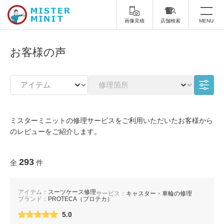
画像見積
店舗検索
MENU
トップ
お客様の声
ミスターミニットについて
修理サービス・料金
スーツケース修理
靴修理
ミスターミニットの修理サービスをご利用いただいたお客様から
のレビューをご紹介します。
スニーカー修理
靴磨き
カバンの修理
時計修理・電池交換
293
全
件
傘修理
合鍵の作製
アイテム：
スーツケース修理
サービス：
キャスター・車輪の修理
ブランド：
PROTECA（プロテカ）
印鑑・はんこの作製
ダビング
5.0