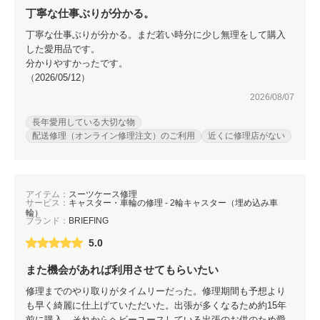
包丁研ぎ
杖先の修理
丁寧な仕事ぶりが分かる。
丁寧な仕事ぶりが分かる。まだ若い時分に少し無理をして購入
店舗を探す
した愛用品です。
分かりやすかったです。
オンライン修理見積もりサービス（配送修理）
（2026/05/12）
2026/08/07
よくあるご質問
長年愛用している大切な物
配送修理（オンライン修理注文）のご利用
近くに修理店がない
お問い合わせ
採用情報
アイテム：
スーツケース修理
サービス：
キャスター・車輪の修理 - 2輪キャスター（埋め込み車
輪）
ブランド：
BRIEFING
CLOSE
5.0
また機会があれば利用させてもらいたい
修理までのやり取りがタイムリーだった。修理期間も予想より
も早く綺麗に仕上げていただいた。出張が多くなるため約15年
前に購入。それからヘビーユースしている出張のお供のため愛