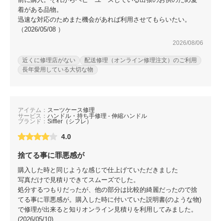
着がある品物。
迅速な対応のためまた機会があれば利用させてもらいたい。
（2026/05/08 ）
2026/08/06
近くに修理店がない
配送修理（オンライン修理注文）のご利用
長年愛用している大切な物
アイテム：
スーツケース修理
サービス：
ハンドル・持ち手修理 - 伸縮ハンドル
ブランド：
Siffler（シフレ）
4.0
捨てる事に罪悪感が
購入した時と同じような感じで仕上げていただきました
写真だけで見積りできてスムーズでした。
処分するつもりだったが、他の部分は比較的綺麗だったので捨
てる事に罪悪感が。購入した時に付いていた説明書(のような物)
で修理が出来ると知りオンライン見積りを利用してみました。
(2026/05/10)