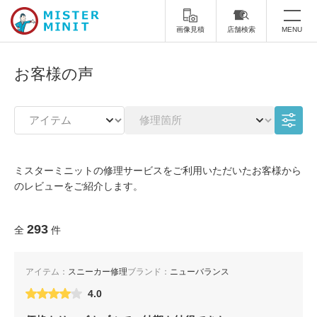
画像見積
店舗検索
MENU
トップ
お客様の声
ミスターミニットについて
修理サービス・料金
スーツケース修理
靴修理
ミスターミニットの修理サービスをご利用いただいたお客様から
のレビューをご紹介します。
スニーカー修理
靴磨き
カバンの修理
時計修理・電池交換
293
全
件
傘修理
合鍵の作製
アイテム：
スニーカー修理
ブランド：
ニューバランス
印鑑・はんこの作製
ダビング
4.0