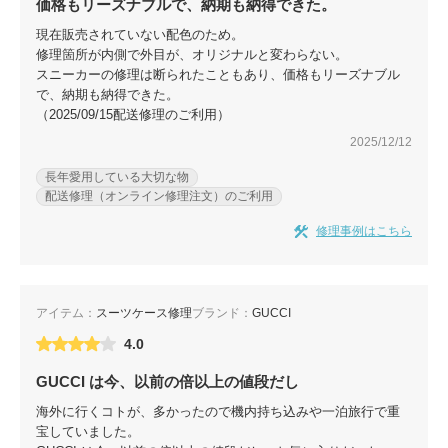
包丁研ぎ
価格もリーズナブルで、納期も納得できた。
杖先の修理
現在販売されていない配色のため。
店舗を探す
修理箇所が内側で外目が、オリジナルと変わらない。
スニーカーの修理は断られたこともあり、価格もリーズナブル
で、納期も納得できた。
オンライン修理見積もりサービス（配送修理）
（2025/09/15配送修理のご利用）
2025/12/12
よくあるご質問
長年愛用している大切な物
配送修理（オンライン修理注文）のご利用
お問い合わせ
修理事例はこちら
採用情報
アイテム：
スーツケース修理
ブランド：
GUCCI
CLOSE
4.0
GUCCI は今、以前の倍以上の値段だし
海外に行くコトが、多かったので機内持ち込みや一泊旅行で重
宝していました。