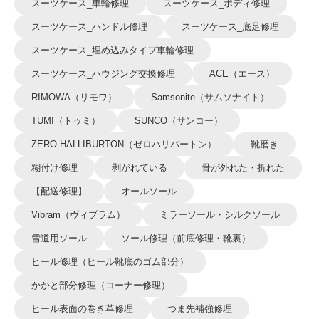
スーツケース_車輪修理
スーツケース_ボディ修理
スーツケース_ハンドル修理
スーツケース_底足修理
スーツケース_埋め込みタイプ車輪修理
スーツケース_ハウジング交換修理
ACE（エース）
RIMOWA（リモワ）
Samsonite（サムソナイト）
TUMI（トゥミ）
SUNCO（サンコー）
ZERO HALLIBURTON（ゼロハリバートン）
靴磨き
糊付け修理
剥がれている
骨が外れた・折れた
【配送修理】
オールソール
Vibram（ヴィブラム）
ミラーソール・シルクソール
雪道用ソール
ソール修理（前底修理・靴裏）
ヒール修理（ヒール靴底のゴム部分）
かかと部分修理（コーナー修理）
ヒール表面の巻き革修理
つま先補強修理