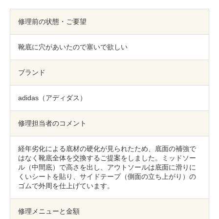
包丁研ぎ
杖先の修理
修理前の状態・ご要望
店舗を探す
靴底に穴があいたので塞いで欲しい
オンライン修理見積もりサービス（配送修理）
ブランド
よくあるご質問
お問い合わせ
adidas（アディダス）
採用情報
修理担当者のコメント
経年劣化による底材の硬化が見られたため、底面の補強で
はなく靴底全体を交換するご提案をしました。ミッドソー
CLOSE
ル（中間底）で高さを出し、アウトソールは底面に滑りに
くいシートを貼り、サイドテープ（側面の立ち上がり）の
ゴムで外周を仕上げています。
修理メニューと金額