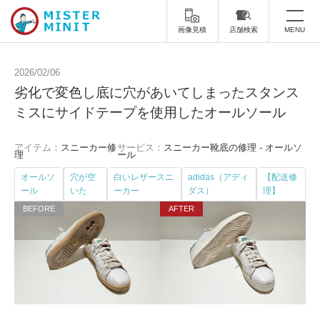
画像見積
店舗検索
MENU
トップ
2026/02/06
劣化で変色し底に穴があいてしまったスタンス
ミスターミニットについて
ミスにサイドテープを使用したオールソール
修理サービス・料金
アイテム：
スニーカー修
サービス：
スニーカー靴底の修理 - オールソ
理
ール
スーツケース修理
靴修理
オールソ
穴が空
白いレザースニ
adidas（アディ
【配送修
ール
いた
ーカー
ダス）
理】
スニーカー修理
靴磨き
カバンの修理
時計修理・電池交換
傘修理
合鍵の作製
印鑑・はんこの作製
ダビング