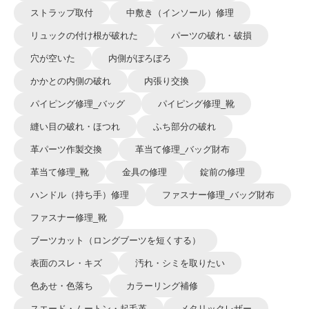
ストラップ取付
中敷き（インソール）修理
リュックの付け根が破れた
パーツの破れ・破損
穴が空いた
内側がぼろぼろ
かかとの内側の破れ
内張り交換
パイピング修理_バッグ
パイピング修理_靴
縫い目の破れ・ほつれ
ふち部分の破れ
革パーツ作製交換
革当て修理_バッグ財布
革当て修理_靴
金具の修理
錠前の修理
ハンドル（持ち手）修理
ファスナー修理_バッグ財布
ファスナー修理_靴
ブーツカット（ロングブーツを短くする）
表面のスレ・キズ
汚れ・シミを取りたい
色あせ・色落ち
カラーリング補修
スエード・ムートン・起毛革
メタリックレザー