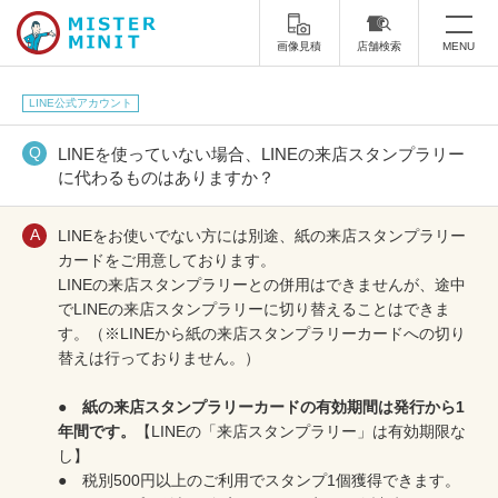
画像見積
店舗検索
MENU
トップ
LINE公式アカウント
ミスターミニットについて
LINEを使っていない場合、LINEの来店スタンプラリー
に代わるものはありますか？
修理サービス・料金
LINEをお使いでない方には別途、紙の来店スタンプラリー
スーツケース修理
靴修理
カードをご用意しております。
LINEの来店スタンプラリーとの併用はできませんが、途中
スニーカー修理
靴磨き
でLINEの来店スタンプラリーに切り替えることはできま
す。（※LINEから紙の来店スタンプラリーカードへの切り
カバンの修理
時計修理・電池交換
替えは行っておりません。）
傘修理
合鍵の作製
●
紙の来店スタンプラリーカードの有効期間は発行から1
年間です。
【LINEの「来店スタンプラリー」は有効期限な
印鑑・はんこの作製
ダビング
し】
● 税別500円以上のご利用でスタンプ1個獲得できます。