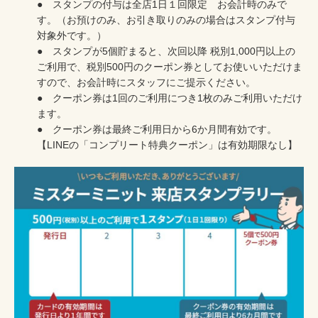
包丁研ぎ
杖先の修理
● スタンプの付与は全店1日１回限定 お会計時のみで
す。（お預けのみ、お引き取りのみの場合はスタンプ付与
店舗を探す
対象外です。）
● スタンプが5個貯まると、次回以降 税別1,000円以上の
ご利用で、税別500円のクーポン券としてお使いいただけま
オンライン修理見積もりサービス（配送修理）
すので、お会計時にスタッフにご提示ください。
● クーポン券は1回のご利用につき1枚のみご利用いただけ
よくあるご質問
ます。
● クーポン券は最終ご利用日から6か月間有効です。
お問い合わせ
【LINEの「コンプリート特典クーポン」は有効期限なし】
採用情報
CLOSE