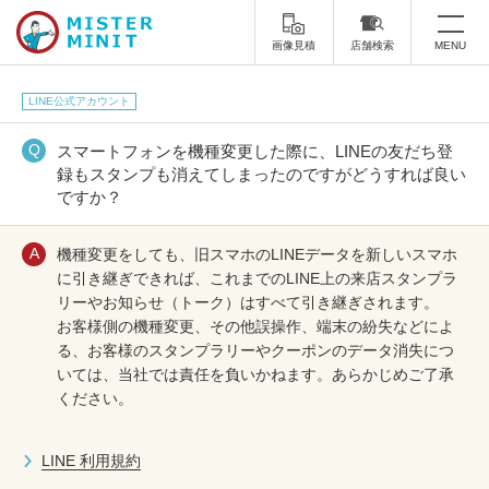
画像見積
店舗検索
MENU
トップ
LINE公式アカウント
ミスターミニットについて
スマートフォンを機種変更した際に、LINEの友だち登
録もスタンプも消えてしまったのですがどうすれば良い
ですか？
修理サービス・料金
スーツケース修理
靴修理
機種変更をしても、旧スマホのLINEデータを新しいスマホ
に引き継ぎできれば、これまでのLINE上の来店スタンプラ
スニーカー修理
靴磨き
リーやお知らせ（トーク）はすべて引き継ぎされます。
お客様側の機種変更、その他誤操作、端末の紛失などによ
カバンの修理
時計修理・電池交換
る、お客様のスタンプラリーやクーポンのデータ消失につ
いては、当社では責任を負いかねます。あらかじめご了承
傘修理
合鍵の作製
ください。
印鑑・はんこの作製
ダビング
LINE 利用規約