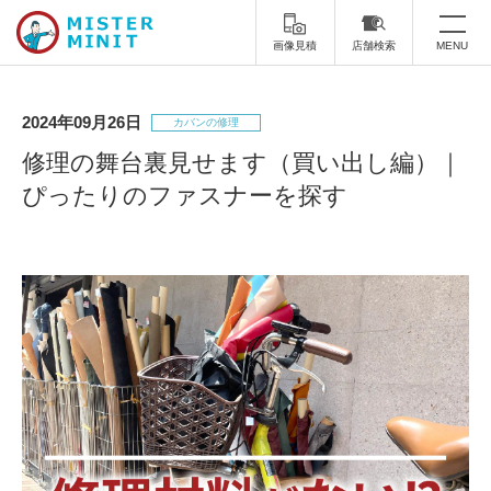
画像見積
店舗検索
MENU
トップ
2024年09月26日
カバンの修理
ミスターミニットについて
修理の舞台裏見せます（買い出し編）｜
ぴったりのファスナーを探す
修理サービス・料金
スーツケース修理
靴修理
スニーカー修理
靴磨き
カバンの修理
時計修理・電池交換
傘修理
合鍵の作製
印鑑・はんこの作製
ダビング