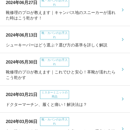
包丁研ぎ
靴・カバンのお手入
杖先の修理
2024年06月27日
れ
靴修理のプロが教えます｜キャンバス地のスニーカーが濡れ
店舗を探す
た時はこう乾かす！
オンライン修理見積もりサービス（配送修理）
靴・カバンのお手入
2024年06月13日
れ
よくあるご質問
シューキーパーはどう選ぶ？選び方の基準を詳しく解説
お問い合わせ
靴・カバンのお手入
2024年05月30日
れ
靴修理のプロが教えます｜これでひと安心！革靴が濡れたら
採用情報
こう乾かす
ミスターミニットの
2024年03月21日
商品
CLOSE
ドクターマーチン、履くと痛い！解決法は？
靴・カバンのお手入
2024年03月06日
れ