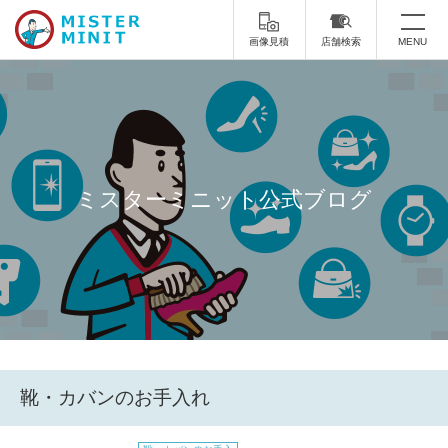
画像見積
店舗検索
MENU
トップ
ミスターミニットについて
修理サービス・料金
ミスターミニット公式ブログ
スーツケース修理
靴修理
スニーカー修理
靴磨き
カバンの修理
時計修理・電池交換
傘修理
合鍵の作製
靴・カバンのお手入れ
印鑑・はんこの作製
ダビング