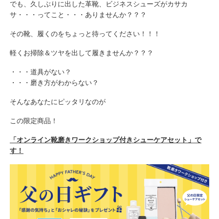
包丁研ぎ
杖先の修理
でも、久しぶりに出した革靴、ビジネスシューズがカサカ
サ・・・ってこと・・・ありませんか？？？
店舗を探す
その靴、履くのをちょっと待ってください！！！
オンライン修理見積もりサービス（配送修理）
軽くお掃除＆ツヤを出して履きませんか？？？
・・・道具がない？
よくあるご質問
・・・磨き方がわからない？
お問い合わせ
そんなあなたにピッタリなのが
この限定商品！
採用情報
「オンライン靴磨きワークショップ付きシューケアセット」で
す！
CLOSE