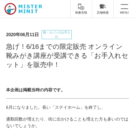
画像見積
店舗検索
MENU
トップ
靴・カバンのお手入
2020年06月11日
れ
ミスターミニットについて
急げ！6/16までの限定販売 オンライン
靴みがき講座が受講できる「お手入れセ
修理サービス・料金
ット」を販売中！
スーツケース修理
靴修理
スニーカー修理
靴磨き
本企画は掲載当時の内容です。
カバンの修理
時計修理・電池交換
6月になりました。長い「ステイホーム」を終了し、
傘修理
合鍵の作製
通勤回数が増えたり、街に出かけることも増えた方も多いのでは
印鑑・はんこの作製
ダビング
ないでしょうか。