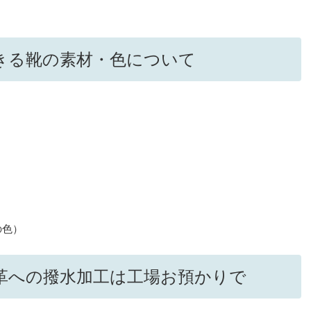
きる靴の素材・色について
の色）
革への撥水加工は工場お預かりで