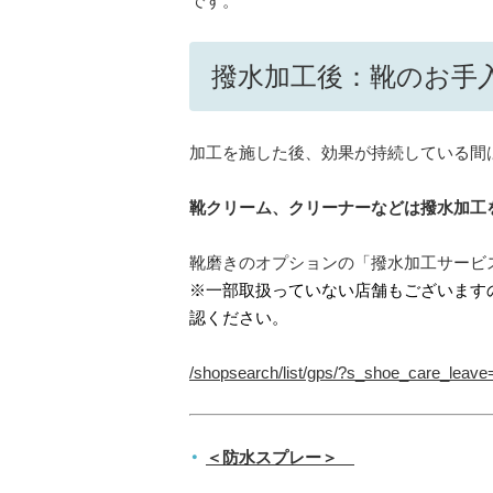
です。
撥水加工後：靴のお手
加工を施した後、効果が持続している間
靴クリーム、クリーナーなどは撥水加工
靴磨きのオプションの「撥水加工サービ
※一部取扱っていない店舗もございます
認ください。
/shopsearch/list/gps/?s_shoe_care_leave
＜防水スプレー＞