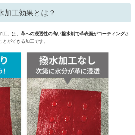
水加工効果とは？
加工」は、
革への浸透性の高い撥水剤で革表面がコーティング
さ
ことができる加工です。